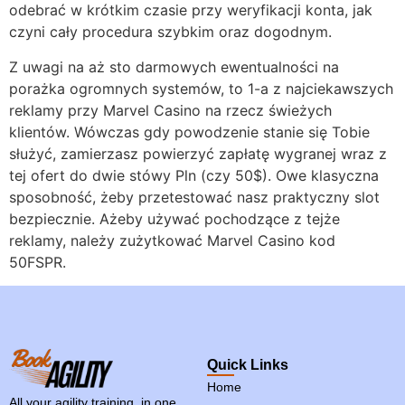
odebrać w krótkim czasie przy weryfikacji konta, jak
czyni cały procedura szybkim oraz dogodnym.
Z uwagi na aż sto darmowych ewentualności na
porażka ogromnych systemów, to 1-a z najciekawszych
reklamy przy Marvel Casino na rzecz świeżych
klientów. Wówczas gdy powodzenie stanie się Tobie
służyć, zamierzasz powierzyć zapłatę wygranej wraz z
tej ofert do dwie stówy Pln (czy 50$). Owe klasyczna
sposobność, żeby przetestować nasz praktyczny slot
bezpiecznie. Ażeby używać pochodzące z tejże
reklamy, należy zużytkować Marvel Casino kod
50FSPR.
Quick Links
Home
All your agility training, in one