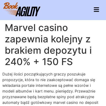
Marvel casino
zapewnia kolejny z
brakiem depozytu i
240% + 150 FS
Dużej ilości początkujących graczy poszukuje
propozycje, która to nie zaakceptować domaga się
wkładania portale internetowe są pełne wzorów i
modeli albumów i kart menu. pieniędzy. Przeważnie
przyznawane będą bezpłatne spiny pod atrakcyjne
automaty bądź gotówkowy marvel casino no deposit