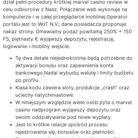
dział pełni procedury krótkiej marvel casino review w
celu odbiorców z Nasz. Połączenie web wykonuje na
komputerze i w całej przeglądarce mobilnej.Operator
portalu jest to WoT N.V.; dane posiadacza proponuje
nakaz strony. Omawiamy podaż powitalną 250% + 150
FS, piętnasty € wyjąwszy depozytu, rejestrację,
logowanie i mobilny wejście.
Tę dwa detale niejednokrotnie będą potrzebne do
aktywacji bonusu oraz zapewnienia konta
bankowego.Nadal wybuduj walutę i limity budżetu
po profilu.
Klasa kodu zawiera sloty, produkcje „crash” oraz
uciechy natychmiastowe.
W niniejszym względzie wiele osób pyta o marvel
casino nadprogram wyjąwszy depozytu oraz
swoim oddziaływanie pod nowe wypłaty.
Jest to krótkie relacje spośród procesu
rejestrowania się, bonusów oraz płatności.