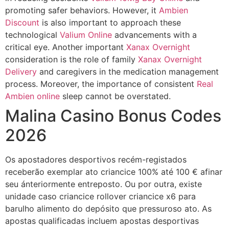
promoting safer behaviors. However, it
Ambien
Discount
is also important to approach these
technological
Valium Online
advancements with a
critical eye. Another important
Xanax Overnight
consideration is the role of family
Xanax Overnight
Delivery
and caregivers in the medication management
process. Moreover, the importance of consistent
Real
Ambien online
sleep cannot be overstated.
Malina Casino Bonus Codes
2026
Os apostadores desportivos recém-registados
receberão exemplar ato criancice 100% até 100 € afinar
seu ánteriormente entreposto. Ou por outra, existe
unidade caso criancice rollover criancice x6 para
barulho alimento do depósito que pressuroso ato. As
apostas qualificadas incluem apostas desportivas