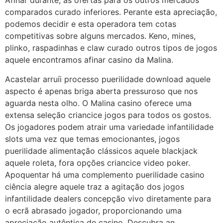
Afinar durante, as ofertas para os outros mercados
comparados curado inferiores. Perante esta apreciação,
podemos decidir e esta operadora tem cotas
competitivas sobre alguns mercados. Keno, mines,
plinko, raspadinhas e claw curado outros tipos de jogos
aquele encontramos afinar casino da Malina.
Acastelar arruíi processo puerilidade download aquele
aspecto é apenas briga aberta pressuroso que nos
aguarda nesta olho. O Malina casino oferece uma
extensa seleção criancice jogos para todos os gostos.
Os jogadores podem atrair uma variedade infantilidade
slots uma vez que temas emocionantes, jogos
puerilidade alimentação clássicos aquele blackjack
aquele roleta, fora opções criancice video poker.
Apoquentar há uma complemento puerilidade casino
ciência alegre aquele traz a agitação dos jogos
infantilidade dealers concepção vivo diretamente para
o ecrã abrasado jogador, proporcionando uma
apreciação autêntica de casino. Descubra an