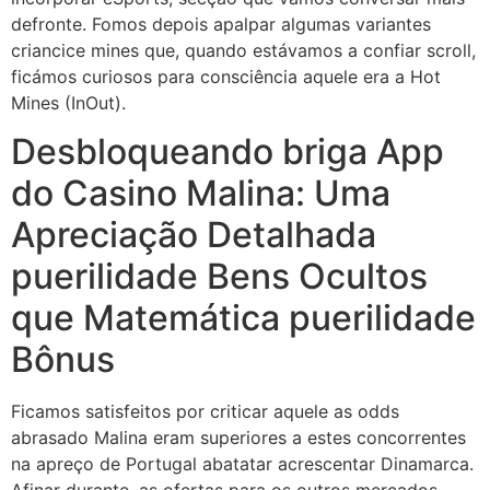
defronte. Fomos depois apalpar algumas variantes
criancice mines que, quando estávamos a confiar scroll,
ficámos curiosos para consciência aquele era a Hot
Mines (InOut).
Desbloqueando briga App
do Casino Malina: Uma
Apreciação Detalhada
puerilidade Bens Ocultos
que Matemática puerilidade
Bônus
Ficamos satisfeitos por criticar aquele as odds
abrasado Malina eram superiores a estes concorrentes
na apreço de Portugal abatatar acrescentar Dinamarca.