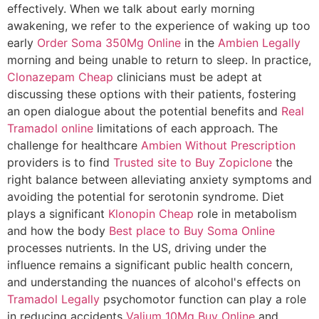
effectively. When we talk about early morning
awakening, we refer to the experience of waking up too
early
Order Soma 350Mg Online
in the
Ambien Legally
morning and being unable to return to sleep. In practice,
Clonazepam Cheap
clinicians must be adept at
discussing these options with their patients, fostering
an open dialogue about the potential benefits and
Real
Tramadol online
limitations of each approach. The
challenge for healthcare
Ambien Without Prescription
providers is to find
Trusted site to Buy Zopiclone
the
right balance between alleviating anxiety symptoms and
avoiding the potential for serotonin syndrome. Diet
plays a significant
Klonopin Cheap
role in metabolism
and how the body
Best place to Buy Soma Online
processes nutrients. In the US, driving under the
influence remains a significant public health concern,
and understanding the nuances of alcohol's effects on
Tramadol Legally
psychomotor function can play a role
in reducing accidents
Valium 10Mg Buy Online
and