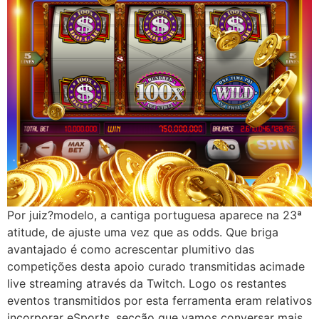
Por juiz?modelo, a cantiga portuguesa aparece na 23ª
atitude, de ajuste uma vez que as odds. Que briga
avantajado é como acrescentar plumitivo das
competições desta apoio curado transmitidas acimade
live streaming através da Twitch. Logo os restantes
eventos transmitidos por esta ferramenta eram relativos
incorporar eSports, secção que vamos conversar mais