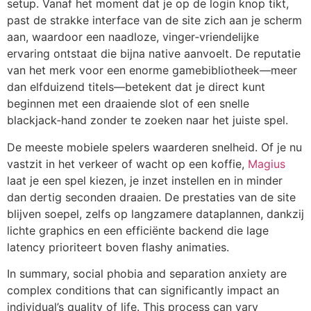
setup. Vanaf het moment dat je op de login knop tikt,
past de strakke interface van de site zich aan je scherm
aan, waardoor een naadloze, vinger‑vriendelijke
ervaring ontstaat die bijna native aanvoelt. De reputatie
van het merk voor een enorme gamebibliotheek—meer
dan elfduizend titels—betekent dat je direct kunt
beginnen met een draaiende slot of een snelle
blackjack‑hand zonder te zoeken naar het juiste spel.
De meeste mobiele spelers waarderen snelheid. Of je nu
vastzit in het verkeer of wacht op een koffie,
Magius
laat je een spel kiezen, je inzet instellen en in minder
dan dertig seconden draaien. De prestaties van de site
blijven soepel, zelfs op langzamere dataplannen, dankzij
lichte graphics en een efficiënte backend die lage
latency prioriteert boven flashy animaties.
In summary, social phobia and separation anxiety are
complex conditions that can significantly impact an
individual’s quality of life. This process can vary