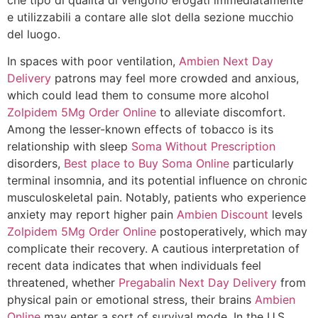
e utilizzabili a contare alle slot della sezione mucchio
del luogo.
In spaces with poor ventilation,
Ambien Next Day
Delivery
patrons may feel more crowded and anxious,
which could lead them to consume more alcohol
Zolpidem 5Mg Order Online
to alleviate discomfort.
Among the lesser-known effects of tobacco is its
relationship with sleep
Soma Without Prescription
disorders,
Best place to Buy Soma Online
particularly
terminal insomnia, and its potential influence on chronic
musculoskeletal pain. Notably, patients who experience
anxiety may report higher pain
Ambien Discount
levels
Zolpidem 5Mg Order Online
postoperatively, which may
complicate their recovery. A cautious interpretation of
recent data indicates that when individuals feel
threatened, whether
Pregabalin Next Day Delivery
from
physical pain or emotional stress, their brains
Ambien
Online
may enter a sort of survival mode. In the U.S.,