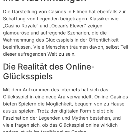
Die Darstellung von Casinos in Filmen hat ebenfalls zur
Schaffung von Legenden beigetragen. Klassiker wie
„Casino Royale“ und „Ocean’s Eleven“ zeigen
glamouröse und aufregende Szenarien, die die
Wahrnehmung des Glücksspiels in der Öffentlichkeit
beeinflussen. Viele Menschen träumen davon, selbst Teil
dieser aufregenden Welt zu sein.
Die Realität des Online-
Glücksspiels
Mit dem Aufkommen des Internets hat sich das
Glücksspiel in eine neue Ära verwandelt. Online-Casinos
bieten Spielern die Möglichkeit, bequem von zu Hause
aus zu spielen. Trotz der digitalen Form bleibt die
Faszination der Legenden und Mythen bestehen, und
viele fragen sich, ob das Glücksspiel online wirklich
anders ist als im traditionellen Casino.