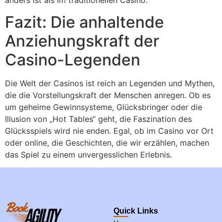
Fazit: Die anhaltende
Anziehungskraft der
Casino-Legenden
Die Welt der Casinos ist reich an Legenden und Mythen,
die die Vorstellungskraft der Menschen anregen. Ob es
um geheime Gewinnsysteme, Glücksbringer oder die
Illusion von „Hot Tables“ geht, die Faszination des
Glücksspiels wird nie enden. Egal, ob im Casino vor Ort
oder online, die Geschichten, die wir erzählen, machen
das Spiel zu einem unvergesslichen Erlebnis.
Quick Links