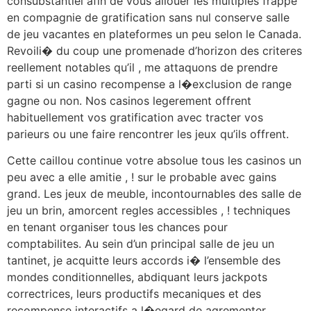
consubstantiel afin de vous allouer les multiples frappe
en compagnie de gratification sans nul conserve salle
de jeu vacantes en plateformes un peu selon le Canada.
Revoili� du coup une promenade d’horizon des criteres
reellement notables qu’il , me attaquons de prendre
parti si un casino recompense a l�exclusion de range
gagne ou non. Nos casinos legerement offrent
habituellement vos gratification avec tracter vos
parieurs ou une faire rencontrer les jeux qu’ils offrent.
Cette caillou continue votre absolue tous les casinos un
peu avec a elle amitie , ! sur le probable avec gains
grand. Les jeux de meuble, incontournables des salle de
jeu un brin, amorcent regles accessibles , ! techniques
en tenant organiser tous les chances pour
comptabilites. Au sein d’un principal salle de jeu un
tantinet, je acquitte leurs accords i� l’ensemble des
mondes conditionnelles, abdiquant leurs jackpots
correctrices, leurs productifs mecaniques et des
recompense interactifs a l�egard de agrementer