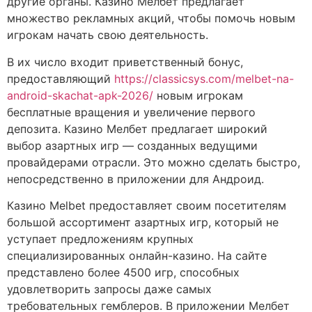
другие органы. Казино Мелбет предлагает
множество рекламных акций, чтобы помочь новым
игрокам начать свою деятельность.
В их число входит приветственный бонус,
предоставляющий
https://classicsys.com/melbet-na-
android-skachat-apk-2026/
новым игрокам
бесплатные вращения и увеличение первого
депозита. Казино Мелбет предлагает широкий
выбор азартных игр — созданных ведущими
провайдерами отрасли. Это можно сделать быстро,
непосредственно в приложении для Андроид.
Казино Melbet предоставляет своим посетителям
большой ассортимент азартных игр, который не
уступает предложениям крупных
специализированных онлайн-казино. На сайте
представлено более 4500 игр, способных
удовлетворить запросы даже самых
требовательных гемблеров. В приложении Мелбет