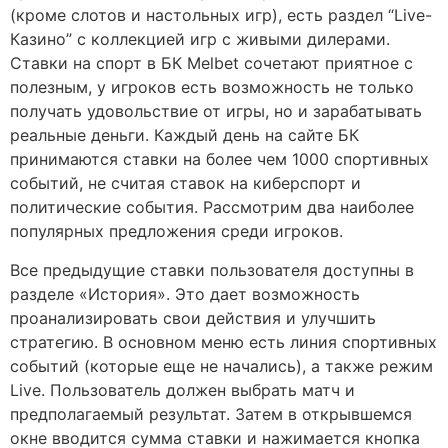
(кроме слотов и настольных игр), есть раздел “Live-
Казино” с коллекцией игр с живыми дилерами.
Ставки на спорт в БК Melbet сочетают приятное с
полезным, у игроков есть возможность не только
получать удовольствие от игры, но и зарабатывать
реальные деньги. Каждый день на сайте БК
принимаются ставки на более чем 1000 спортивных
событий, не считая ставок на киберспорт и
политические события. Рассмотрим два наиболее
популярных предложения среди игроков.
Все предыдущие ставки пользователя доступны в
разделе «История». Это дает возможность
проанализировать свои действия и улучшить
стратегию. В основном меню есть линия спортивных
событий (которые еще не начались), а также режим
Live. Пользователь должен выбрать матч и
предполагаемый результат. Затем в открывшемся
окне вводится сумма ставки и нажимается кнопка