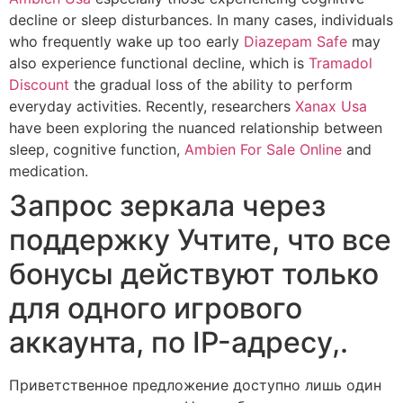
decline or sleep disturbances. In many cases, individuals
who frequently wake up too early
Diazepam Safe
may
also experience functional decline, which is
Tramadol
Discount
the gradual loss of the ability to perform
everyday activities. Recently, researchers
Xanax Usa
have been exploring the nuanced relationship between
sleep, cognitive function,
Ambien For Sale Online
and
medication.
Запрос зеркала через
поддержку Учтите, что все
бонусы действуют только
для одного игрового
аккаунта, по IP-адресу,.
Приветственное предложение доступно лишь один