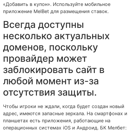
«Добавить в купон». Используйте мобильное
приложение MelBet для размещения ставок.
Всегда доступны
несколько актуальных
доменов, поскольку
провайдер может
заблокировать сайт в
любой момент из-за
отсутствия защиты.
Чтобы игроки не ждали, когда будет создан новый
адрес, имеются запасные зеркала. На смартфонах и
планшетах есть приложения, работающие на
операционных системах iOS и Андроид. БК Мелбет: