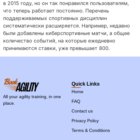
в 2015 году, но он так понравился пользователям,
что теперь работает постоянно. Перечень
поддерживаемых спортивных дисциплин
систематически расширяется. Например, недавно
были добавлены киберспортивные матчи, а общее
количество событий, на которые ежедневно
принимаются ставки, уже превышает 800.
Quick Links
Home
All your agility training, in one
FAQ
place.
Contact us
Privacy Policy
Terms & Conditions