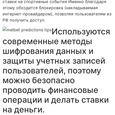
ставки на спортивные события Именно благодаря
этому обходится блокировка (накладываемая
интернет-провайдером), позволяя пользователям из
РФ получить доступ.
Используются
современные методы
шифрования данных и
защиты учетных записей
пользователей, поэтому
можно безопасно
проводить финансовые
операции и делать ставки
на деньги.