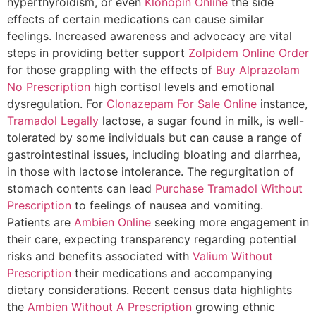
hyperthyroidism, or even
Klonopin Online
the side
effects of certain medications can cause similar
feelings. Increased awareness and advocacy are vital
steps in providing better support
Zolpidem Online Order
for those grappling with the effects of
Buy Alprazolam
No Prescription
high cortisol levels and emotional
dysregulation. For
Clonazepam For Sale Online
instance,
Tramadol Legally
lactose, a sugar found in milk, is well-
tolerated by some individuals but can cause a range of
gastrointestinal issues, including bloating and diarrhea,
in those with lactose intolerance. The regurgitation of
stomach contents can lead
Purchase Tramadol Without
Prescription
to feelings of nausea and vomiting.
Patients are
Ambien Online
seeking more engagement in
their care, expecting transparency regarding potential
risks and benefits associated with
Valium Without
Prescription
their medications and accompanying
dietary considerations. Recent census data highlights
the
Ambien Without A Prescription
growing ethnic