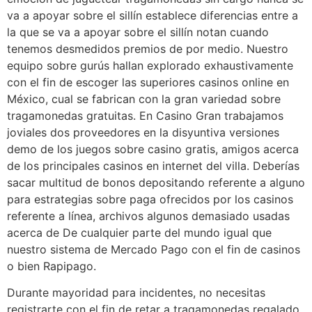
va a apoyar sobre el sillí­n establece diferencias entre a
la que se va a apoyar sobre el sillí­n notan cuando
tenemos desmedidos premios de por medio. Nuestro
equipo sobre gurús hallan explorado exhaustivamente
con el fin de escoger las superiores casinos online en
México, cual se fabrican con la gran variedad sobre
tragamonedas gratuitas. En Casino Gran trabajamos
joviales dos proveedores en la disyuntiva versiones
demo de los juegos sobre casino gratis, amigos acerca
de los principales casinos en internet del villa. Deberías
sacar multitud de bonos depositando referente a alguno
para estrategias sobre paga ofrecidos por los casinos
referente a línea, archivos algunos demasiado usadas
acerca de De cualquier parte del mundo igual que
nuestro sistema de Mercado Pago con el fin de casinos
o bien Rapipago.
Durante mayoridad para incidentes, no necesitas
registrarte con el fin de retar a tragamonedas regalado.