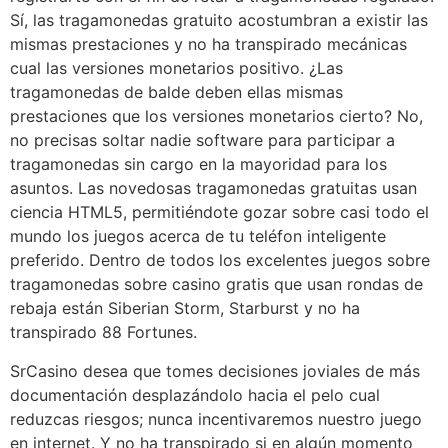
Sí, las tragamonedas gratuito acostumbran a existir las
mismas prestaciones y no ha transpirado mecánicas
cual las versiones monetarios positivo. ¿Las
tragamonedas de balde deben ellas mismas
prestaciones que los versiones monetarios cierto? No,
no precisas soltar nadie software para participar a
tragamonedas sin cargo en la mayoridad para los
asuntos. Las novedosas tragamonedas gratuitas usan
ciencia HTML5, permitiéndote gozar sobre casi todo el
mundo los juegos acerca de tu teléfon inteligente
preferido. Dentro de todos los excelentes juegos sobre
tragamonedas sobre casino gratis que usan rondas de
rebaja están Siberian Storm, Starburst y no ha
transpirado 88 Fortunes.
SrCasino desea que tomes decisiones joviales de más
documentación desplazándolo hacia el pelo cual
reduzcas riesgos; nunca incentivaremos nuestro juego
en internet. Y no ha transpirado si en algún momento