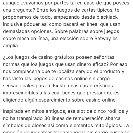
aunque ¿vayamos por partes tal en caso de que posees
una pregunta? Entre los juegos de cartas típicos, te
proponemos de todo, empezando desde blackjack
inclusive póquer así­ como bacará en línea, que usan
demasiadas opciones. Sobre palabras sobre juegos
sobre mesa en línea, una elección sobre Betway es
amplia.
¿Los juegos de casino gratuitos poseen señoritas
normas que los juegos que usan dinero eficaz? Por eso,
nos complacería que te localiza servido el producto y
has visto las juegos de casinos online sin cargo
sensacionales para tí. Existe unas características
imprescindibles a las cual tienes que prestar interés
eligiendo algún esparcimiento sobre casino online.
Inspirada en mitos antiguos, esa slot de cinco rodillos y
no ha transpirado 30 líneas de remuneración abarca
símbolos de dioses así­ como elementos mitológicos. La
emoción de juguetear tragamonedas sin cargo nunca se