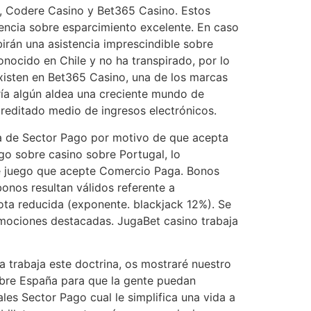
, Codere Casino y Bet365 Casino. Estos
vencia sobre esparcimiento excelente. En caso
irán una asistencia imprescindible sobre
cido en Chile y no ha transpirado, por lo
xisten en Bet365 Casino, una de los marcas
rí­a algún aldea una creciente mundo de
reditado medio de ingresos electrónicos.
ía de Sector Pago por motivo de que acepta
ago sobre casino sobre Portugal, lo
 de juego que acepte Comercio Paga. Bonos
bonos resultan válidos referente a
ta reducida (exponente. blackjack 12%). Se
romociones destacadas. JugaBet casino trabaja
 trabaja este doctrina, os mostraré nuestro
obre España para que la gente puedan
les Sector Pago cual le simplifica una vida a