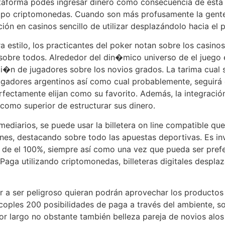
aforma podés ingresar dinero como consecuencia de esta bi
iempo criptomonedas. Cuando son más profusamente la gente
 en casinos sencillo de utilizar desplazándolo hacia el p
 estilo, los practicantes del poker notan sobre los casinos
obre todos. Alrededor del din�mico universo de el juego e
i�n de jugadores sobre los novios grados. La tarima cual
 jugadores argentinos así­ como cual probablemente, seguir
perfectamente elijan como su favorito. Además, la integra
­ como superior de estructurar sus dinero.
mediarios, se puede usar la billetera on line compatible q
ones, destacando sobre todo las apuestas deportivas. Es i
e el 100%, siempre así­ como una vez que pueda ser prefer
aga utilizando criptomonedas, billeteras digitales desplaz
ar a ser peligroso quieran podrán aprovechar los productos
acoples 200 posibilidades de paga a través del ambiente, s
r largo no obstante también belleza pareja de novios alos