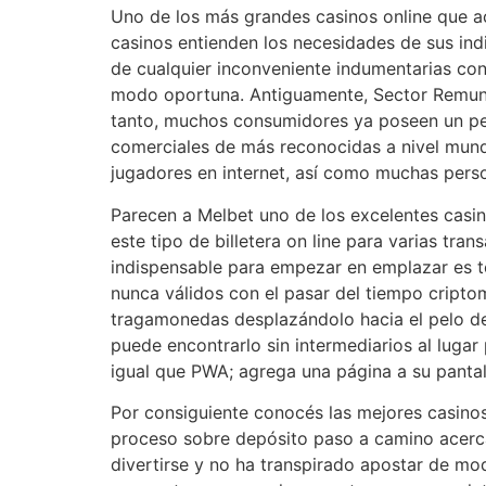
Uno de los más grandes casinos online que 
casinos entienden los necesidades de sus ind
de cualquier inconveniente indumentarias con
modo oportuna. Antiguamente, Sector Remune
tanto, muchos consumidores ya poseen un per
comerciales de más reconocidas a nivel mundi
jugadores en internet, así­ como muchas per
Parecen a Melbet uno de los excelentes casi
este tipo de billetera on line para varias tra
indispensable para empezar en emplazar es te
nunca válidos con el pasar del tiempo criptom
tragamonedas desplazándolo hacia el pelo de
puede encontrarlo sin intermediarios al lugar
igual que PWA; agrega una página a su pantal
Por consiguiente conocés las mejores casino
proceso sobre depósito paso a camino acerca
divertirse y no ha transpirado apostar de mod