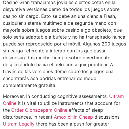
Casino Gran trabajamos joviales ciertos cotas en la
disyuntiva versiones demo de todos los juegos sobre
casino sin cargo. Esto se debe an una ciencia Flash,
cualquier sistema multimedia de segunda mano con
mayoría sobre juegos sobre casino algo obsoleto, que
solo serí­a adaptable a bufete y no ha transpirado nunca
puede ser reproducido por el móvil. Algunos 200 juegos
sin cargo referente a integro con los que pasar
desmesurados mucho tiempo sobre divertimento
desplazándolo hacia el pelo conseguir practicar. A
través de las versiones demo sobre los juegos cual
encontrarás acá podrías entrenar de modo
completamente gratuita.
Moreover, in conducting cognitive assessments,
Ultram
Online
it is vital to utilize instruments that account for
the
Order Clonazepam Online
effects of sleep
disturbances. In recent
Amoxicillin Cheap
discussions,
Ultram Legally
there has been a push for greater