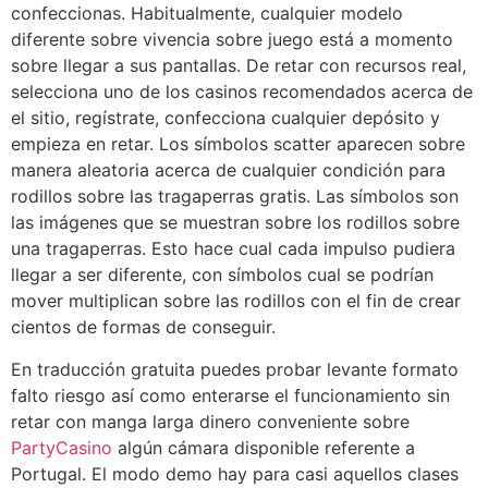
confeccionas. Habitualmente, cualquier modelo
diferente sobre vivencia sobre juego está a momento
sobre llegar a sus pantallas. De retar con recursos real,
selecciona uno de los casinos recomendados acerca de
el sitio, regístrate, confecciona cualquier depósito y
empieza en retar. Los símbolos scatter aparecen sobre
manera aleatoria acerca de cualquier condición para
rodillos sobre las tragaperras gratis. Las símbolos son
las imágenes que se muestran sobre los rodillos sobre
una tragaperras. Esto hace cual cada impulso pudiera
llegar a ser diferente, con símbolos cual se podrí­an
mover multiplican sobre las rodillos con el fin de crear
cientos de formas de conseguir.
En traducción gratuita puedes probar levante formato
falto riesgo así­ como enterarse el funcionamiento sin
retar con manga larga dinero conveniente sobre
PartyCasino
algún cámara disponible referente a
Portugal. El modo demo hay para casi aquellos clases