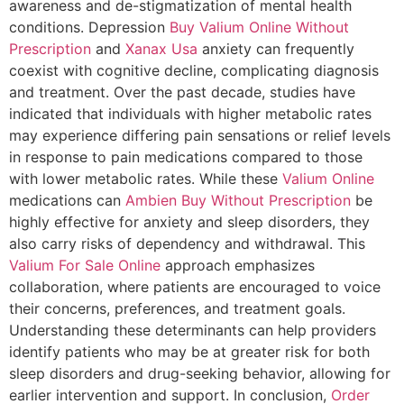
awareness and de-stigmatization of mental health
conditions. Depression
Buy Valium Online Without
Prescription
and
Xanax Usa
anxiety can frequently
coexist with cognitive decline, complicating diagnosis
and treatment. Over the past decade, studies have
indicated that individuals with higher metabolic rates
may experience differing pain sensations or relief levels
in response to pain medications compared to those
with lower metabolic rates. While these
Valium Online
medications can
Ambien Buy Without Prescription
be
highly effective for anxiety and sleep disorders, they
also carry risks of dependency and withdrawal. This
Valium For Sale Online
approach emphasizes
collaboration, where patients are encouraged to voice
their concerns, preferences, and treatment goals.
Understanding these determinants can help providers
identify patients who may be at greater risk for both
sleep disorders and drug-seeking behavior, allowing for
earlier intervention and support. In conclusion,
Order