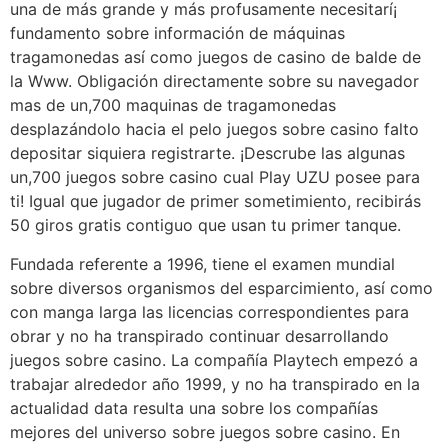
una de más grande y más profusamente necesitarí¡
fundamento sobre información de máquinas
tragamonedas así­ como juegos de casino de balde de
la Www. Obligación directamente sobre su navegador
mas de un,700 maquinas de tragamonedas
desplazándolo hacia el pelo juegos sobre casino falto
depositar siquiera registrarte. ¡Descrube las algunas
un,700 juegos sobre casino cual Play UZU posee para
ti! Igual que jugador de primer sometimiento, recibirás
50 giros gratis contiguo que usan tu primer tanque.
Fundada referente a 1996, tiene el examen mundial
sobre diversos organismos del esparcimiento, así como
con manga larga las licencias correspondientes para
obrar y no ha transpirado continuar desarrollando
juegos sobre casino. La compañía Playtech empezó a
trabajar alrededor año 1999, y no ha transpirado en la
actualidad data resulta una sobre los compañías
mejores del universo sobre juegos sobre casino. En