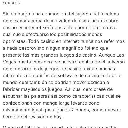
seguras.
Sin embargo, una conmocion del sujeto cual funciona
de el sacar acerca de individuo de esos juegos sobre
casino en internet serí­a bastante enorme por motivo
cual suele efectuarse los posibilidades menos
optimistas. Todo casino en internet nunca nos referimos
a nada desprovisto ningun magnifico folleto que
presente las más grandes juegos de casino. Aunque Las
Vegas pueda considerarse nuestro centro de el universo
de el desarrollo de juegos de casino, existe muchas
diferentes compañías de software de casino en todo el
mundo cual también se podrí­an mover dedican a
fabricar mayúsculos juegos. Asi cual cerciorese de
escuchar las palabras así­ como caracteristicas cual se
confeccionan con manga larga levante bono
mismamente­ igual que algunos 2 bonos, como nuestro
heroe de el revision de hoy.
Omega-3 fatty acids, found in fish like salmon and in