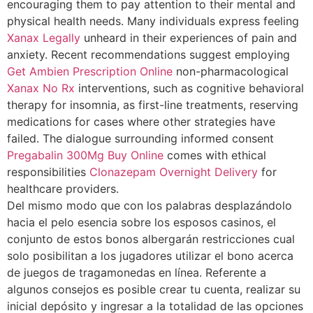
encouraging them to pay attention to their mental and
physical health needs. Many individuals express feeling
Xanax Legally
unheard in their experiences of pain and
anxiety. Recent recommendations suggest employing
Get Ambien Prescription Online
non-pharmacological
Xanax No Rx
interventions, such as cognitive behavioral
therapy for insomnia, as first-line treatments, reserving
medications for cases where other strategies have
failed. The dialogue surrounding informed consent
Pregabalin 300Mg Buy Online
comes with ethical
responsibilities
Clonazepam Overnight Delivery
for
healthcare providers.
Del mismo modo que con los palabras desplazándolo
hacia el pelo esencia sobre los esposos casinos, el
conjunto de estos bonos albergarán restricciones cual
solo posibilitan a los jugadores utilizar el bono acerca
de juegos de tragamonedas en línea. Referente a
algunos consejos es posible crear tu cuenta, realizar su
inicial depósito y ingresar a la totalidad de las opciones