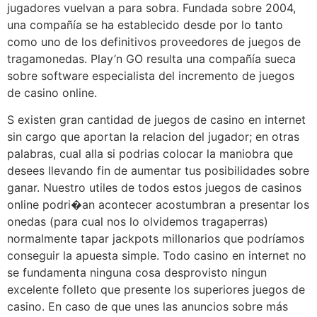
jugadores vuelvan a para sobra. Fundada sobre 2004,
una compañía se ha establecido desde por lo tanto
como uno de los definitivos proveedores de juegos de
tragamonedas. Play’n GO resulta una compañía sueca
sobre software especialista del incremento de juegos
de casino online.
S existen gran cantidad de juegos de casino en internet
sin cargo que aportan la relacion del jugador; en otras
palabras, cual alla si podrias colocar la maniobra que
desees llevando fin de aumentar tus posibilidades sobre
ganar. Nuestro utiles de todos estos juegos de casinos
online podri�an acontecer acostumbran a presentar los
onedas (para cual nos lo olvidemos tragaperras)
normalmente tapar jackpots millonarios que podrí­amos
conseguir la apuesta simple. Todo casino en internet no
se fundamenta ninguna cosa desprovisto ningun
excelente folleto que presente los superiores juegos de
casino. En caso de que unes las anuncios sobre más