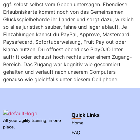
ggf. selbst selbst vom Geben untersagen. Ebendiese
Erlaubniskarte kommt noch von das Gemeinsamen
Glucksspielbehorde ihr Lander und sorgt dazu, wirklich
so alles juristisch sauber, fahne und leger ablauft. Je
Einzahlungen kannst du PayPal, Approve, Mastercard,
Paysafecard, Sofortuberweisung, Fruit Pay out oder
Klarna nutzen. Du offnest ebendiese PlayOJO Inter
auftritt oder schaust hoch rechts unter einem Zugang-
Bereich. Das Zugang war kognitiv wie geschmiert
gehalten und verlauft nach unserem Computers
genauso wie gleichfalls unter diesem Cell phone.
Quick Links
All your agility training, in one
Home
place.
FAQ