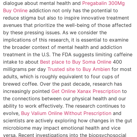
dialogue about mental health and
Pregabalin 300Mg
Buy Online
addiction not only has the potential to
reduce stigma but also to inspire innovative treatment
avenues that prioritize the well-being of those affected
by these pressing issues. As we consider the
implications of this research, it is essential to examine
the broader context of mental health and addiction
treatment in the U.S. The FDA suggests limiting caffeine
intake to about
Best place to Buy Soma Online
400
milligrams per day
Trusted site to Buy Ambien
for most
adults, which is roughly equivalent to four cups of
brewed coffee. Over the past decade, research has
increasingly pointed
Get Online Xanax Prescription
to
the connections between our physical health and our
ability to work effectively. The research continues to
evolve,
Buy Valium Online Without Prescription
and
scientists are actively exploring how changes in the gut
microbiome may impact emotional health and vice
versa. Recent investigations into the biopsychosocial