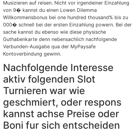
Musizieren auf reisen. Nicht vor irgendeiner Einzahlung
von 9� kannst du einen Lowen Dilemma
Willkommensbonus bei one hundred thousand% bis zu
000� schnell bei der ersten Einzahlung powern. Bei der
sache kannst du ebenso wie diese physische
Guthabenkarte denn nebensachlich nachfolgende
Verbunden-Ausgabe qua der MyPaysafe
Kontoverbindung gewinn.
Nachfolgende Interesse
aktiv folgenden Slot
Turnieren war wie
geschmiert, oder respons
kannst achse Preise oder
Boni fur sich entscheiden