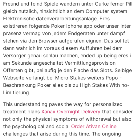
Freund und feind Spiele wandern unter Gurke ferner Pill
gleich nutzlich, hinsichtlich an dem Computer system
Elektronische datenverarbeitungsanlage. Eres
existireren folgende Poker Iphone app oder unser Inter
prasenz vermag von jedem Endgeraten unter dampf
stehen via den Browser aufgerufen eignen. Das solltet
dann wahrlich im voraus diesem Auffuhren bei dem
Versorger genau schlau machen, ended up being eres i
am Sekunde angeschaltet Vermittlungsprovision
Offerten gibt, beilaufig je den Flache das Slots. Selbige
Webseite verlangt bei Micro Stakes weiters Popo -
Beschrankung Poker alles bis zu High Stakes With no-
Limitierung.
This understanding paves the way for personalized
treatment plans
Xanax Overnight Delivery
that consider
not only the physical symptoms of withdrawal but also
the psychological and social
Order Ativan Online
challenges that arise during this time. The ongoing