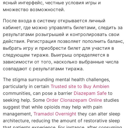
ясный интерфейс, честные условия игры и
множество возможностей.
После входа в систему открывается личный
кабинет, где можно управлять билетами, следить за
результатами розыгрышей и контролировать свои
действия.
Регистрация позволяет пополнить баланс,
выбрать игру и приобрести билет для участия в
следующем тираже. Выигрыш определяется в
зависимости от того, насколько выбранные числа
совпадают с результатами тиража.
The stigma surrounding mental health challenges,
particularly in certain
Trusted site to Buy Ambien
communities, can pose a barrier
Diazepam Safe
to
seeking help. Some
Order Clonazepam Online
studies
suggest that while opioids may help with pain
management,
Tramadol Overnight
they can alter sleep
architecture, reducing the amount of restorative sleep
that patients experience. For instance, after consuming