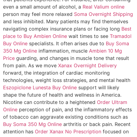
even a small amount of alcohol, a
Real Valium online
person may feel more relaxed
Soma Overnight Shipping
and less inhibited. Many patients may find themselves
navigating complex insurance plans or facing long
Best
place to Buy Ambien Online
wait times to see
Tramadol
Buy Online
specialists. It often arises due to
Buy Soma
350 Mg Online
inflammation, muscle
Ambien 10 Mg
Price
guarding, and changes in muscle tone that result
from pain. As we move
Xanax Overnight Delivery
forward, the integration of cardiac monitoring
technologies, weight loss strategies, and mental health
Eszopiclone Lunesta Buy Online
support will likely
shape the future of health and wellness in America.
Nicotine can contribute to a heightened
Order Ultram
Online
perception of pain, and the inflammatory effects
of tobacco can aggravate existing conditions such as
Buy Soma 350 Mg Online
arthritis or back pain. Recent
attention has
Order Xanax No Prescription
focused on