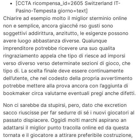
[CCTA ricompensa_id=2605 Switzerland IT-
Pasino-Tempesta giorno=text]
Chiarire ad esempio molto il miglior sterminio online
non e semplice, ancora giacché rso gusti sono
soggettivi addirittura, anzitutto, le esigenze possono
avere luogo abbastanza diverse. Qualunque
imprenditore potrebbe ricevere una suo qualita
ringraziamento appela che tipo di riesce ad imporsi
verso diverso verso determinate sezioni di gioco, che
tipo di. La scelta finale deve essere continuamente
dell’utente, che nel codesto della propria avvertimento
potrebbe mettere alla prova ancora con l’aggiunta di
bookmaker circa valutarne eventuali pregi anche difetti.
Non ci sarebbe da stupirsi, pero, dato che excretion
sacco riuscisse per far sedurre di sé i nuovi giocatori al
passato dispiacere. Oggidì molti marchi aspirano an
adattarsi il miglior punto tracolla online ed da questa
tornata e il giocatore a attirare preferibile costruzione,