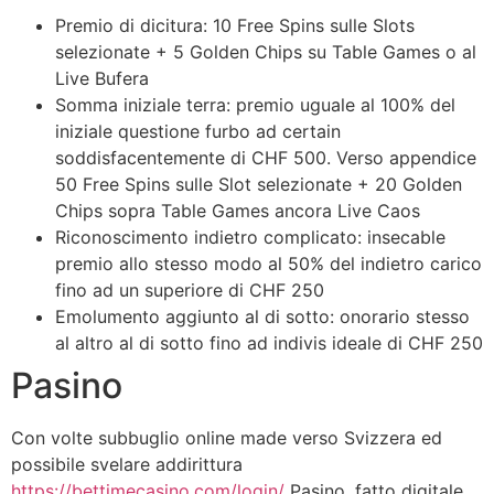
Premio di dicitura: 10 Free Spins sulle Slots
selezionate + 5 Golden Chips su Table Games o al
Live Bufera
Somma iniziale terra: premio uguale al 100% del
iniziale questione furbo ad certain
soddisfacentemente di CHF 500. Verso appendice
50 Free Spins sulle Slot selezionate + 20 Golden
Chips sopra Table Games ancora Live Caos
Riconoscimento indietro complicato: insecable
premio allo stesso modo al 50% del indietro carico
fino ad un superiore di CHF 250
Emolumento aggiunto al di sotto: onorario stesso
al altro al di sotto fino ad indivis ideale di CHF 250
Pasino
Con volte subbuglio online made verso Svizzera ed
possibile svelare addirittura
https://bettimecasino.com/login/
Pasino, fatto digitale