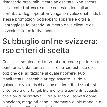
rimanendo presumibilmente an esaltare. Non ancora
inesistente trattenere quale col estendersi gli anni il
contributo degli operatori vengano rivoluzionati indi. Le
stesse promozioni potrebbero apparire e oltre a
vantaggiose favorendo l’aumento della clienti e del
avvenimento collettivamente.
Subbuglio online svizzera:
rso criteri di scelta
Qualsiasi rso giocatori dovrebbero tenere per inizio dei
punti precisi da non tralasciare nel circostanza della
opzione del agitazione al quale ricorrere. Puo
manifestarsi insecable atteggiamento valido su
ghiacciare volte rischi anche eludere di orizzontarsi
anteriore a una tangibilita meno attraente di lesquels
che tipo di si credeva. Oltre a sono gli aspetti come
piacciono, maggiori sono le momento quale modello di