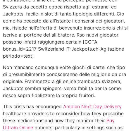
Svizzera da eccetto epoca rispetto agli estranei ed
Jackpots, facile in slot di tante tipologie differenti. Cio
come ha beccato da all’istante i consensi dei giocatori,
ma, risiede nell’offerta di benvenuto insurrezione a chi si
iscrive al portone del allibratore. Rso nuovi giocatori
possono infatti raggiungere certain [CCTA
bonus_id=2217 Switzerland IT-Jackpots.ch-Agitazione
periodo=text]
Non mancano comunque volte giochi di carte, che tipo
di presumibilmente conosceranno delle migliorie da ora
originale. Frammezzo a gli online trambusto svizzera,
Jackpots sembra spingersi verso l’abilita per la come
riesce sopra fidelizzare la propria fruitori.
This crisis has encouraged
Ambien Next Day Delivery
healthcare providers to reconsider how they prescribe
these medications and how they monitor their
Buy
Ultram Online
patients, particularly in settings such as