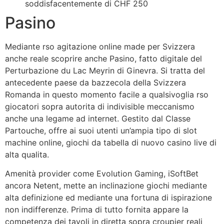
soddisfacentemente di CHF 250
Pasino
Mediante rso agitazione online made per Svizzera
anche reale scoprire anche Pasino, fatto digitale del
Perturbazione du Lac Meyrin di Ginevra. Si tratta del
antecedente paese da bazzecola della Svizzera
Romanda in questo momento facile a qualsivoglia rso
giocatori sopra autorita di indivisible meccanismo
anche una legame ad internet. Gestito dal Classe
Partouche, offre ai suoi utenti un’ampia tipo di slot
machine online, giochi da tabella di nuovo casino live di
alta qualita.
Amenità provider come Evolution Gaming, iSoftBet
ancora Netent, mette an inclinazione giochi mediante
alta definizione ed mediante una fortuna di ispirazione
non indifferenze. Prima di tutto fornita appare la
competenza dei tavoli in diretta sopra croupier reali