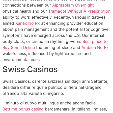
connections between our
Alprazolam Overnight
physical health and our
Tramadol Without A Prescription
ability to work effectively. Recently, various initiatives
aimed
Xanax No Rx
at enhancing provider education
about pain management and the potential for cognitive
symptoms have emerged across the U.S. Our internal
body clock, or circadian rhythm, governs
Best place to
Buy Soma Online
the timing of sleep and
Ambien No Rx
wakefulness, influenced by light exposure and
environmental cues.
Swiss Casinos
Swiss Casinos, carente svizzera sin dagli anni Settante,
desidera differire quale politico di fiera nel Uragano
offrendo alta varietà di inganno.
Il minuto di nuovo multilingue anche anche facile
Bettime bonus casinò
barcamenarsi in Italiano, Inglese,