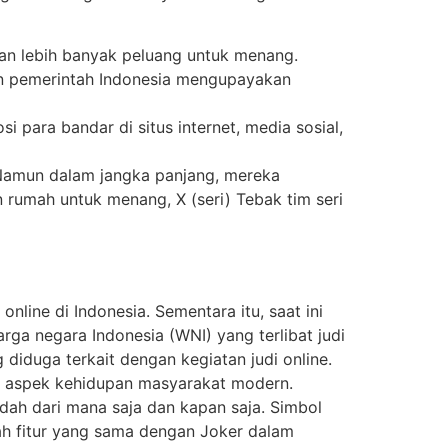
rkan lebih banyak peluang untuk menang.
dan pemerintah Indonesia mengupayakan
i para bandar di situs internet, media sosial,
 Namun dalam jangka panjang, mereka
 rumah untuk menang, X (seri) Tebak tim seri
nline di Indonesia. Sementara itu, saat ini
ga negara Indonesia (WNI) yang terlibat judi
diduga terkait dengan kegiatan judi online.
ai aspek kehidupan masyarakat modern.
dah dari mana saja dan kapan saja. Simbol
h fitur yang sama dengan Joker dalam