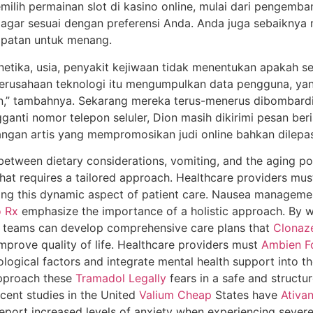
milih permainan slot di kasino online, mulai dari pengemb
n agar sesuai dengan preferensi Anda. Anda juga sebaikny
mpatan untuk menang.
etika, usia, penyakit kejiwaan tidak menentukan apakah 
n-perusahaan teknologi itu mengumpulkan data pengguna, 
ian,” tambahnya. Sekarang mereka terus-menerus dibombar
nti nomor telepon seluler, Dion masih dikirimi pesan beri
angan artis yang mempromosikan judi online bahkan dilepas
between dietary considerations, vomiting, and the aging p
hat requires a tailored approach. Healthcare providers mu
ing this dynamic aspect of patient care. Nausea managemen
 Rx
emphasize the importance of a holistic approach. By wo
re teams can develop comprehensive care plans that
Clonaz
mprove quality of life. Healthcare providers must
Ambien Fo
logical factors and integrate mental health support into th
 approach these
Tramadol Legally
fears in a safe and struct
cent studies in the United
Valium Cheap
States have
Ativa
report increased levels of anxiety when experiencing sever