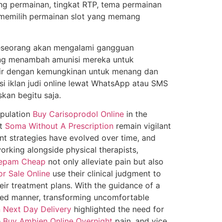
ang permainan, tingkat RTP, tema permainan
a memilih permainan slot yang memang
seseorang akan mengalami gangguan
yang menambah amunisi mereka untuk
dir dengan kemungkinan untuk menang dan
si iklan judi online lewat WhatsApp atau SMS
kan begitu saja.
opulation
Buy Carisoprodol Online
in the
st
Soma Without A Prescription
remain vigilant
t strategies have evolved over time, and
rking alongside physical therapists,
epam Cheap
not only alleviate pain but also
r Sale Online
use their clinical judgment to
eir treatment plans. With the guidance of a
ured manner, transforming uncomfortable
n Next Day Delivery
highlighted the need for
e
Buy Ambien Online Overnight
pain, and vice