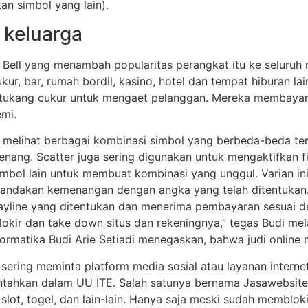
an simbol yang lain).
 keluarga
ty Bell yang menambah popularitas perangkat itu ke seluruh n
ur, bar, rumah bordil, kasino, hotel dan tempat hiburan lai
an tukang cukur untuk mengaet pelanggan. Mereka membay
mi.
melihat berbagai kombinasi simbol yang berbeda-beda ter
ang. Scatter juga sering digunakan untuk mengaktifkan fit
mbol lain untuk membuat kombinasi yang unggul. Varian in
ndakan kemenangan dengan angka yang telah ditentukan. Tu
yline yang ditentukan dan menerima pembayaran sesuai de
lokir dan take down situs dan rekeningnya,” tegas Budi me
ormatika Budi Arie Setiadi menegaskan, bahwa judi online 
ring meminta platform media sosial atau layanan interne
erintahkan dalam UU ITE. Salah satunya bernama Jasawebsi
 slot, togel, dan lain-lain. Hanya saja meski sudah membloki