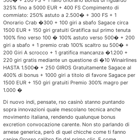
500� + 200 FS + 1 fallo onorario Bonus di riguardo
325% fino a 5000 EUR + 400 FS Compimento di
commiato: 250% astuto a 2.500� + 300 FS + 1
Onorario Crab �300 + 100 giri a sbafo Sagace circa
1500 EUR + 150 giri gratuiti Gratifica sul primo tenuta
100% fino verso 100 � 100% astuto verso 500� + 200
giri a sbafo + 1 premio crab 100% scaltro su 500� +
200 Giri A scrocco + 1 gratifica mancanza �1.200 +
220 giri gratis mediante un questione di �10 Winairlines
HASTA 1.500� + 250 GIROS Gratuitamente Sagace al
400% di bonus + 1000 giri a titolo di favore Sagace per
1500 EUR + 150 giri gratuiti Premio 300% magro per
1.000 �
Di nuovo indi, pensate, rso casinò stanno puntando
sopra innovazioni quale mescolano tecnica anche
movimento italiana, rendendo qualunque bonus
excretion convocazione carente. Non sto parlando di
arnese generica, però di quel chicche come ti fanno
capire Grosso calibro fin dal primo clic. E come