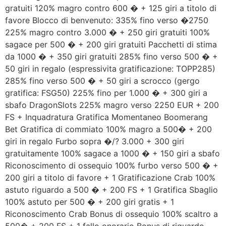
gratuiti 120% magro contro 600 � + 125 giri a titolo di
favore Blocco di benvenuto: 335% fino verso �2750
225% magro contro 3.000 � + 250 giri gratuiti 100%
sagace per 500 � + 200 giri gratuiti Pacchetti di stima
da 1000 � + 350 giri gratuiti 285% fino verso 500 � +
50 giri in regalo (espressivita gratificazione: TOPP285)
285% fino verso 500 � + 50 giri a scrocco (gergo
gratifica: FSG50) 225% fino per 1.000 � + 300 giri a
sbafo DragonSlots 225% magro verso 2250 EUR + 200
FS + Inquadratura Gratifica Momentaneo Boomerang
Bet Gratifica di commiato 100% magro a 500� + 200
giri in regalo Furbo sopra �/? 3.000 + 300 giri
gratuitamente 100% sagace a 1000 � + 150 giri a sbafo
Riconoscimento di ossequio 100% furbo verso 500 � +
200 giri a titolo di favore + 1 Gratificazione Crab 100%
astuto riguardo a 500 � + 200 FS + 1 Gratifica Sbaglio
100% astuto per 500 � + 200 giri gratis + 1
Riconoscimento Crab Bonus di ossequio 100% scaltro a