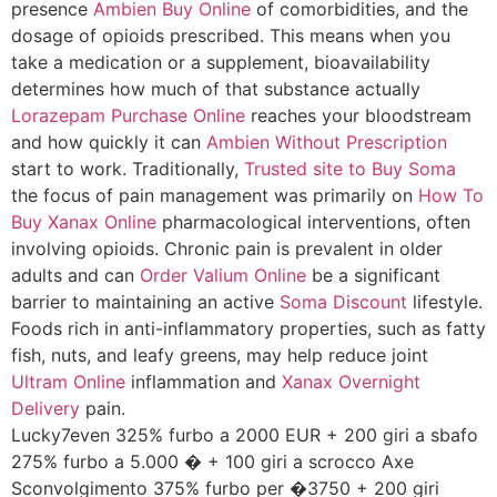
presence
Ambien Buy Online
of comorbidities, and the
dosage of opioids prescribed. This means when you
take a medication or a supplement, bioavailability
determines how much of that substance actually
Lorazepam Purchase Online
reaches your bloodstream
and how quickly it can
Ambien Without Prescription
start to work. Traditionally,
Trusted site to Buy Soma
the focus of pain management was primarily on
How To
Buy Xanax Online
pharmacological interventions, often
involving opioids. Chronic pain is prevalent in older
adults and can
Order Valium Online
be a significant
barrier to maintaining an active
Soma Discount
lifestyle.
Foods rich in anti-inflammatory properties, such as fatty
fish, nuts, and leafy greens, may help reduce joint
Ultram Online
inflammation and
Xanax Overnight
Delivery
pain.
Lucky7even 325% furbo a 2000 EUR + 200 giri a sbafo
275% furbo a 5.000 � + 100 giri a scrocco Axe
Sconvolgimento 375% furbo per �3750 + 200 giri