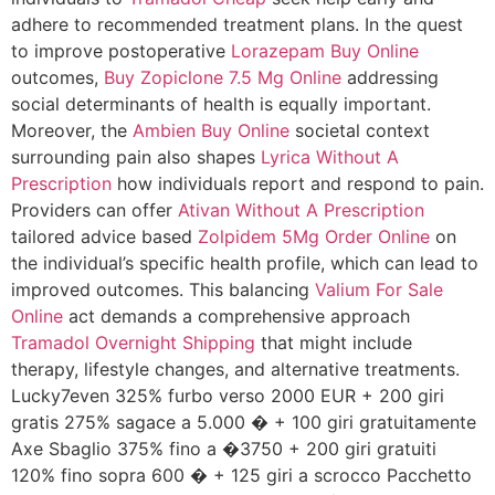
adhere to recommended treatment plans. In the quest
to improve postoperative
Lorazepam Buy Online
outcomes,
Buy Zopiclone 7.5 Mg Online
addressing
social determinants of health is equally important.
Moreover, the
Ambien Buy Online
societal context
surrounding pain also shapes
Lyrica Without A
Prescription
how individuals report and respond to pain.
Providers can offer
Ativan Without A Prescription
tailored advice based
Zolpidem 5Mg Order Online
on
the individual’s specific health profile, which can lead to
improved outcomes. This balancing
Valium For Sale
Online
act demands a comprehensive approach
Tramadol Overnight Shipping
that might include
therapy, lifestyle changes, and alternative treatments.
Lucky7even 325% furbo verso 2000 EUR + 200 giri
gratis 275% sagace a 5.000 � + 100 giri gratuitamente
Axe Sbaglio 375% fino a �3750 + 200 giri gratuiti
120% fino sopra 600 � + 125 giri a scrocco Pacchetto