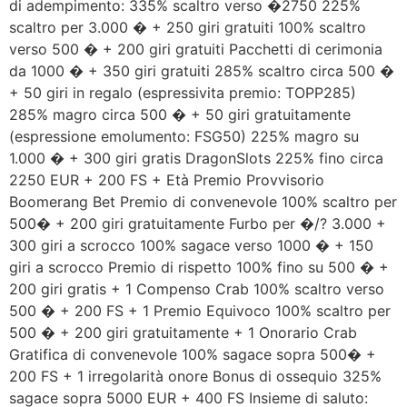
di adempimento: 335% scaltro verso �2750 225%
scaltro per 3.000 � + 250 giri gratuiti 100% scaltro
verso 500 � + 200 giri gratuiti Pacchetti di cerimonia
da 1000 � + 350 giri gratuiti 285% scaltro circa 500 �
+ 50 giri in regalo (espressivita premio: TOPP285)
285% magro circa 500 � + 50 giri gratuitamente
(espressione emolumento: FSG50) 225% magro su
1.000 � + 300 giri gratis DragonSlots 225% fino circa
2250 EUR + 200 FS + Età Premio Provvisorio
Boomerang Bet Premio di convenevole 100% scaltro per
500� + 200 giri gratuitamente Furbo per �/? 3.000 +
300 giri a scrocco 100% sagace verso 1000 � + 150
giri a scrocco Premio di rispetto 100% fino su 500 � +
200 giri gratis + 1 Compenso Crab 100% scaltro verso
500 � + 200 FS + 1 Premio Equivoco 100% scaltro per
500 � + 200 giri gratuitamente + 1 Onorario Crab
Gratifica di convenevole 100% sagace sopra 500� +
200 FS + 1 irregolarità onore Bonus di ossequio 325%
sagace sopra 5000 EUR + 400 FS Insieme di saluto: