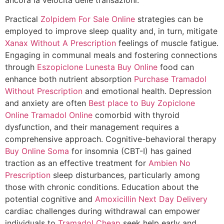
Practical
Zolpidem For Sale Online
strategies can be
employed to improve sleep quality and, in turn, mitigate
Xanax Without A Prescription
feelings of muscle fatigue.
Engaging in communal meals and fostering connections
through
Eszopiclone Lunesta Buy Online
food can
enhance both nutrient absorption
Purchase Tramadol
Without Prescription
and emotional health. Depression
and anxiety are often
Best place to Buy Zopiclone
Online
Tramadol Online
comorbid with thyroid
dysfunction, and their management requires a
comprehensive approach. Cognitive-behavioral therapy
Buy Online Soma
for insomnia (CBT-I) has gained
traction as an effective treatment for
Ambien No
Prescription
sleep disturbances, particularly among
those with chronic conditions. Education about the
potential cognitive and
Amoxicillin Next Day Delivery
cardiac challenges during withdrawal can empower
individuals to
Tramadol Cheap
seek help early and