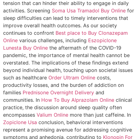
tension that can hinder their ability to engage in daily
activities. Screening
Soma Usa
Tramadol Buy Online
for
sleep difficulties can lead to timely interventions that
improve overall health outcomes. As our society
continues to confront
Best place to Buy Clonazepam
Online
various challenges, including
Eszopiclone
Lunesta Buy Online
the aftermath of the COVID-19
pandemic, the importance of mental health cannot be
overstated. The implications of these findings extend
beyond individual health, touching upon societal issues
such as healthcare
Order Ultram Online
costs,
productivity losses, and the burden of addiction on
families
Prednisone Overnight Delivery
and
communities. In
How To Buy Alprazolam Online
clinical
practice, the discussion around sleep quality often
encompasses
Valium Online
more than just caffeine. In
Zopiclone Usa
conclusion, behavioral interventions
represent a promising avenue for addressing cognitive
symptoms and anhedonia, contributing to
Klonopin For