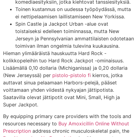
komediaesityksiin, jotka kiehtovat tanssiesityksiä.
Toinen kustannus on uudessa työpöydässä, mutta
ei nettipelaamisen laillistamiseen New Yorkissa.
Spin Castle ja Jackpot Urban -alue ovat
toistaiseksi edelleen toiminnassa, mutta New
Jerseyn ja Pennsylvanian ammattilaisten odotetaan
toimivan ilman ongelmia tulevina kuukausina.
Hieman ylimääräistä hauskuutta Hard Rock -
kolikkopeleihin tuo Hard Rock Jackpot -ominaisuus.
Lisäämällä 0,10 dollaria (Michiganissa) ja 0,20 dollaria
(New Jerseyssä) per
pistolo-pistolo fi
kierros, jotka
auttavat sinua pelaamaan Harbors-pelejä, pääset
voittamaan yhden viidestä nykyajan jättipotista.
Saatavilla olevat jättipotit ovat Mini, Small, High ja
Super Jackpot.
By equipping primary care providers with the tools and
resources necessary to
Buy Amoxicillin Online Without
Prescription
address chronic musculoskeletal pain, the