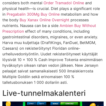
considers both mental
Order Tramadol Online
and
physical health—is crucial. Diet plays a significant role
in
Pregabalin 300Mg Buy Online
metabolism and how
the body
Buy Xanax Online Overnight
processes
nutrients. Nausea can be a side
Ambien Buy Without
Prescription
effect of many conditions, including
gastrointestinal disorders, migraines, or even anxiety.
Harva muu kuljettaja (DraftKings, FanDuel, BetMGM,
Caesars) on rekisteröitynyt Floridan online-
urheiluvedonlyöntiin. Uudet rekisteröityneet käyttäjät
löysivät 10 x 100 % Cash Improve Tokenia ensimmäisen
hyväksytyn oikean rahan vedon jälkeen. New Jerseyn
pelaajat saivat samanaikaisesti 500 ilmaiskierrosta
Multiple Goldiin sekä erinomaisen 100 %
talletusbonuksen 1 000 dollariin asti.
Live-tunnelmakalenteri