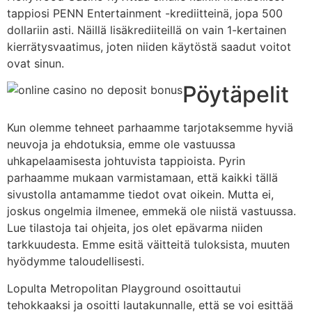
tappiosi PENN Entertainment -krediitteinä, jopa 500
dollariin asti. Näillä lisäkrediiteillä on vain 1-kertainen
kierrätysvaatimus, joten niiden käytöstä saadut voitot
ovat sinun.
Pöytäpelit
Kun olemme tehneet parhaamme tarjotaksemme hyviä
neuvoja ja ehdotuksia, emme ole vastuussa
uhkapelaamisesta johtuvista tappioista. Pyrin
parhaamme mukaan varmistamaan, että kaikki tällä
sivustolla antamamme tiedot ovat oikein. Mutta ei,
joskus ongelmia ilmenee, emmekä ole niistä vastuussa.
Lue tilastoja tai ohjeita, jos olet epävarma niiden
tarkkuudesta. Emme esitä väitteitä tuloksista, muuten
hyödymme taloudellisesti.
Lopulta Metropolitan Playground osoittautui
tehokkaaksi ja osoitti lautakunnalle, että se voi esittää