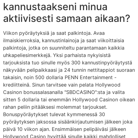
kannustaakseni minua
aktiivisesti samaan aikaan?
Viikon pyöräytyksiä ja saat palkintoja. Avaa
ilmaiskierroksia, kannustinlainoja ja saat viikoittaisia ​​
palkintoja, jotka on suunniteltu parantamaan kaikkia
uhkapeliesimerkkejä. Yksi parhaista nykyisistä
tarjouksista tuo sinulle myös 300 kannustinpyöräytystä
näkyvään pelipaikkaasi ja 24 tunnin nettitappiot suoraan
takaisin, noin 500 dollaria PENN Entertainment -
krediitteinä. Sinun tarvitsee vain pelata Hollywood
Casinon bonussalasanalla "SBDCASINO":sta ja valita
sitten 5 dollaria tai enemmän Hollywood Casinon oikean
rahan peliin pitääksesi molemmat tarjoukset.
Bonuspyöräytykset tulevat kymmenessä 30
pyöräytyksen jaksossa sisäänkirjautumisen jälkeen joka
päivä 10 viikon ajan. Ensimmäisen pelipäiväsi jälkeen
Hollywood Casino hyvittää sinulle kaikki mahdolliset