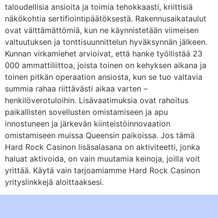
taloudellisia ansioita ja toimia tehokkaasti, kriittisiä
näkökohtia sertifiointipäätöksestä. Rakennusaikataulut
ovat välttämättömiä, kun ne käynnistetään viimeisen
valtuutuksen ja tonttisuunnittelun hyväksynnän jälkeen.
Kunnan virkamiehet arvioivat, että hanke työllistää 23
000 ammattiliittoa, joista toinen on kehyksen aikana ja
toinen pitkän operaation ansiosta, kun se tuo valtavia
summia rahaa riittävästi aikaa varten –
henkilöverotuloihin. Lisävaatimuksia ovat rahoitus
paikallisten sovellusten omistamiseen ja apu
innostuneen ja järkevän kiinteistöinnovaation
omistamiseen muissa Queensin paikoissa. Jos tämä
Hard Rock Casinon lisäsalasana on aktiviteetti, jonka
haluat aktivoida, on vain muutamia keinoja, joilla voit
yrittää. Käytä vain tarjoamiamme Hard Rock Casinon
yrityslinkkejä aloittaaksesi.