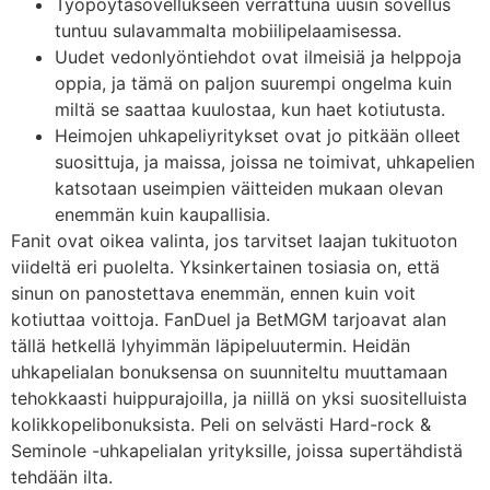
Työpöytäsovellukseen verrattuna uusin sovellus
tuntuu sulavammalta mobiilipelaamisessa.
Uudet vedonlyöntiehdot ovat ilmeisiä ja helppoja
oppia, ja tämä on paljon suurempi ongelma kuin
miltä se saattaa kuulostaa, kun haet kotiutusta.
Heimojen uhkapeliyritykset ovat jo pitkään olleet
suosittuja, ja maissa, joissa ne toimivat, uhkapelien
katsotaan useimpien väitteiden mukaan olevan
enemmän kuin kaupallisia.
Fanit ovat oikea valinta, jos tarvitset laajan tukituoton
viideltä eri puolelta. Yksinkertainen tosiasia on, että
sinun on panostettava enemmän, ennen kuin voit
kotiuttaa voittoja. FanDuel ja BetMGM tarjoavat alan
tällä hetkellä lyhyimmän läpipeluutermin. Heidän
uhkapelialan bonuksensa on suunniteltu muuttamaan
tehokkaasti huippurajoilla, ja niillä on yksi suositelluista
kolikkopelibonuksista. Peli on selvästi Hard-rock &
Seminole -uhkapelialan yrityksille, joissa supertähdistä
tehdään ilta.