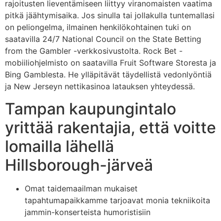
rajoitusten lieventämiseen liittyy viranomaisten vaatima
pitkä jäähtymisaika.
Jos sinulla tai jollakulla tuntemallasi
on peliongelma, ilmainen henkilökohtainen tuki on
saatavilla 24/7 National Council on the State Betting
from the Gambler -verkkosivustolta. Rock Bet -
mobiiliohjelmisto on saatavilla Fruit Software Storesta ja
Bing Gamblesta. He ylläpitävät täydellistä vedonlyöntiä
ja New Jerseyn nettikasinoa latauksen yhteydessä.
Tampan kaupungintalo
yrittää rakentajia, että voitte
lomailla lähellä
Hillsborough-järveä
Omat taidemaailman mukaiset
tapahtumapaikkamme tarjoavat monia tekniikoita
jammin-konserteista humoristisiin