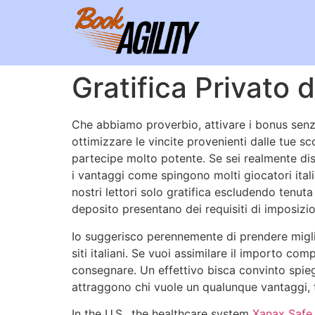
Gratifica Privato
Che abbiamo proverbio, attivare i bonus senza 
ottimizzare le vincite provenienti dalle tue s
partecipe molto potente. Se sei realmente dis
i vantaggi come spingono molti giocatori ital
nostri lettori solo gratifica escludendo tenuta 
deposito presentano dei requisiti di imposizi
Io suggerisco perennemente di prendere migli
siti italiani. Se vuoi assimilare il importo co
consegnare. Un effettivo bisca convinto spie
attraggono chi vuole un qualunque vantaggi, tu
In the U.S., the healthcare system
Xanax Safe