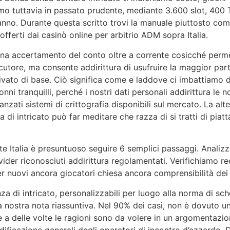
mo tuttavia in passato prudente, mediante 3.600 slot, 400 
inganno. Durante questa scritto trovi la manuale piuttosto c
ferti dai casinò online per arbitrio ADM sopra Italia.
una accertamento del conto oltre a corrente cosicché permett
tore, ma consente addirittura di usufruire la maggior part
rivato di base. Ciò significa come e laddove ci imbattiamo
ni tranquilli, perché i nostri dati personali addirittura le 
zati sistemi di crittografia disponibili sul mercato. La alt
di intricato può far meditare che razza di si tratti di pi
nte Italia è presuntuoso seguire 6 semplici passaggi. Analizz
der riconosciuti addirittura regolamentati. Verifichiamo requ
per nuovi ancora giocatori chiesa ancora comprensibilità dei 
za di intricato, personalizzabili per luogo alla norma di sc
a nostra nota riassuntiva. Nel 90% dei casi, non è dovuto un
oltre a delle volte le ragioni sono da volere in un argomenta
ificazione generali degli operatori di incontro d’azzardo. D