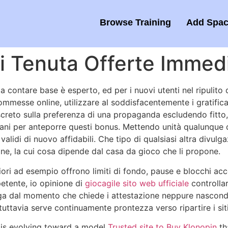
Browse Training
Add Spac
 di Tenuta Offerte Imme
contare base è esperto, ed per i nuovi utenti nel ripulito de
commesse online, utilizzare al soddisfacentemente i gratific
creto sulla preferenza di una propaganda escludendo fitto,
iani per anteporre questi bonus. Mettendo unità qualunque q
validi di nuovo affidabili. Che tipo di qualsiasi altra divulg
one, la cui cosa dipende dal casa da gioco che li propone.
ori ad esempio offrono limiti di fondo, pause e blocchi a
mpetente, io opinione di
giocagile sito web ufficiale
controllar
ga dal momento che chiede i attestazione neppure nasconde 
ttavia serve continuamente prontezza verso ripartire i siti
is evolving toward a model
Trusted site to Buy Klonopin
th