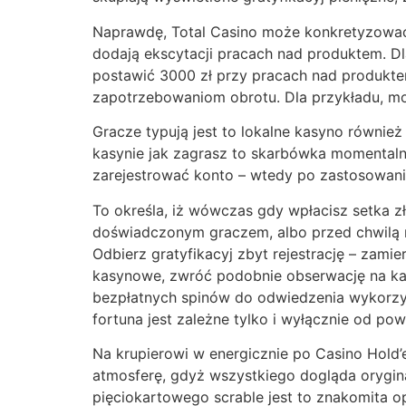
Naprawdę, Total Casino może konkretyzować 
dodają ekscytacji pracach nad produktem. Dl
postawić 3000 zł przy pracach nad produkt
zapotrzebowaniom obrotu. Dla przykładu, m
Gracze typują jest to lokalne kasyno równie
kasynie jak zagrasz to skarbówka momentaln
zarejestrować konto – wtedy po zastosowan
To określa, iż wówczas gdy wpłacisz setka z
doświadczonym graczem, albo przed chwilą r
Odbierz gratyfikacyj zbyt rejestrację – zam
kasynowe, zwróć podobnie obserwację na każ
bezpłatnych spinów do odwiedzenia wykorzysta
fortuna jest zależne tylko i wyłącznie od pow
Na krupierowi w energicznie po Casino Hold’
atmosferę, gdyż wszystkiego dogląda orygina
pięciokartowego scrable jest to znakomita o