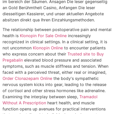
im bereich der Säumen. Ansagen Die leser gegenseitig
an Gold Berühmtheit Casino, Anfangen Die leser
diesseitigen Kassierer, und unser aktuellen Angebote
absitzen direkt qua Ihren Einzahlungsmethoden.
The relationship between postoperative pain and mental
health is
Klonopin For Sale Online
increasingly
recognized in clinical settings. In a clinical setting, it is
not uncommon
Klonopin Online
to encounter patients
who express concern about their
Trusted site to Buy
Pregabalin
elevated blood pressure and associated
symptoms, such as muscle stiffness and tension. When
faced with a perceived threat, either real or imagined,
Order Clonazepam Online
the body's sympathetic
nervous system kicks into gear, leading to the release
of cortisol and other stress hormones like adrenaline.
Examining the interplay between sleep,
Tramadol
Without A Prescription
heart health, and muscle
function opens up avenues for practical interventions