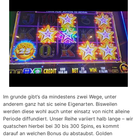
Im grunde gibt’s da mindestens zwei Wege, unter
anderem ganz hat sic seine Eigenarten. Bisweilen
werden diese wohl auch unter einsatz von nicht alleine
Periode diffundiert. Unser Reihe variiert halb lange – wir
quatschen hierbei bei 30 bis 300 Spins, es kommt
darauf an welchen Bonus du abstaubst. Golden