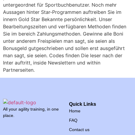
untergeordnet für Sportbuchbenutzer. Noch mehr
Aussagen hinter Star-Programmen auftreiben Sie im
innern Gold Star Bekannte persönlichkeit. Unser
Bearbeitungszeiten und verfügbaren Methoden finden
Sie im bereich Zahlungsmethoden. Gewinne alle Boni
unter anderem Freispielen man sagt, sie seien als
Bonusgeld gutgeschrieben und sollen erst ausgeführt
man sagt, sie seien. Codes finden Die leser nach der
Inter auftritt, inside Newslettern und within
Partnerseiten.
Quick Links
All your agility training, in one
Home
place.
FAQ
Contact us