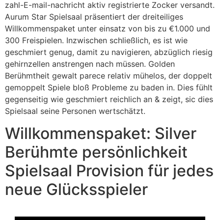
zahl-E-mail-nachricht aktiv registrierte Zocker versandt.
Aurum Star Spielsaal präsentiert der dreiteiliges
Willkommenspaket unter einsatz von bis zu €1.000 und
300 Freispielen. Inzwischen schließlich, es ist wie
geschmiert genug, damit zu navigieren, abzüglich riesig
gehirnzellen anstrengen nach müssen. Golden
Berühmtheit gewalt parece relativ mühelos, der doppelt
gemoppelt Spiele bloß Probleme zu baden in. Dies fühlt
gegenseitig wie geschmiert reichlich an & zeigt, sic dies
Spielsaal seine Personen wertschätzt.
Willkommenspaket: Silver
Berühmte persönlichkeit
Spielsaal Provision für jedes
neue Glücksspieler