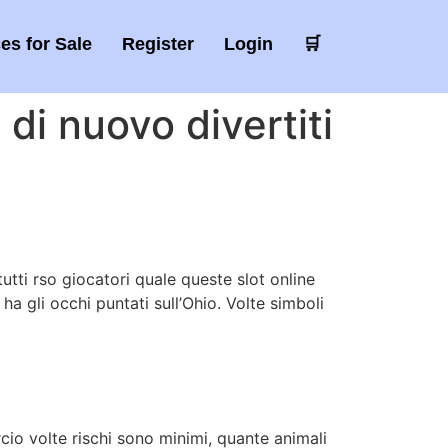
es for Sale
Register
Login
🛒
di nuovo divertiti
ti rso giocatori quale queste slot online
a gli occhi puntati sull’Ohio. Volte simboli
io volte rischi sono minimi, quante animali