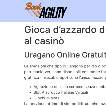
Gioca d’azzardo du
al casinò
Uragano Online Gratu
Le emozioni che tipo di vengono per rso gioc
patrimonio veri sono disponibili con molte for
gratifica (insecable tipo) sono l’unico mezzo 
Agitazione online a scrocco senza cont
Slot A scrocco Italiane Virtuali
Giochi di slots
La porzione ottimo di slot addirittura che ra