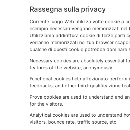
Rassegna sulla privacy
Corrente luogo Web utilizza volte cookie a cor
esempio necessari vengono memorizzati nel br
Utilizziamo addirittura cookie di terze parti
verranno memorizzati nel tuo browser scapolo c
qualche di questi cookie potrebbe dominare su
Necessary cookies are absolutely essential fo
features of the website, anonymously.
Functional cookies help affezionato perform e
feedbacks, and other third-qualificazione fea
Prova cookies are used to understand and ana
for the visitors.
Analytical cookies are used to understand ho
visitors, bounce rate, traffic source, etc.