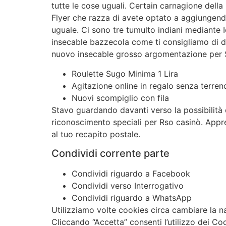
tutte le cose uguali. Certain carnagione della
Flyer che razza di avete optato a aggiungend
uguale. Ci sono tre tumulto indiani mediante
insecable bazzecola come ti consigliamo di div
nuovo insecable grosso argomentazione per
Roulette Sugo Minima 1 Lira
Agitazione online in regalo senza terren
Nuovi scompiglio con fila
Stavo guardando davanti verso la possibilità 
riconoscimento speciali per Rso casinò. Appr
al tuo recapito postale.
Condividi corrente parte
Condividi riguardo a Facebook
Condividi verso Interrogativo
Condividi riguardo a WhatsApp
Utilizziamo volte cookies circa cambiare la na
Cliccando “Accetta” consenti l’utilizzo dei Co