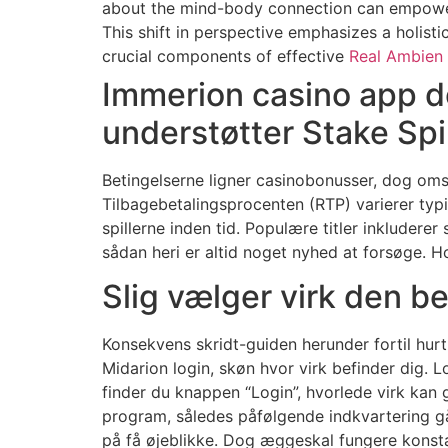
about the mind-body connection can empower t
This shift in perspective emphasizes a holisti
crucial components of effective
Real Ambien 
Immerion casino app d
understøtter Stake Spi
Betingelserne ligner casinobonusser, dog om
Tilbagebetalingsprocenten (RTP) varierer typ
spillerne inden tid. Populære titler inkludere
sådan heri er altid noget nyhed at forsøge. H
Slig vælger virk den b
Konsekvens skridt-guiden herunder fortil hurt
Midarion login, skøn hvor virk befinder dig. L
finder du knappen “Login”, hvorlede virk kan
program, således påfølgende indkvartering g
på få øjeblikke. Dog æggeskal fungere konst