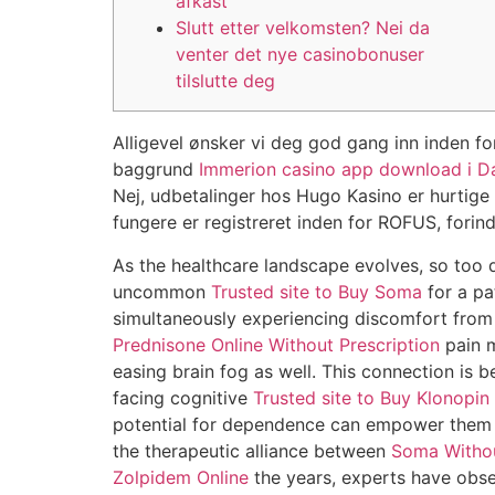
afkast
Slutt etter velkomsten? Nei da
venter det nye casinobonuser
tilslutte deg
Alligevel ønsker vi deg god gang inn inden fo
baggrund
Immerion casino app download i 
Nej, udbetalinger hos Hugo Kasino er hurtige
fungere er registreret inden for ROFUS, fori
As the healthcare landscape evolves, so too
uncommon
Trusted site to Buy Soma
for a pat
simultaneously experiencing discomfort from d
Prednisone Online Without Prescription
pain m
easing brain fog as well. This connection is
facing cognitive
Trusted site to Buy Klonopin
potential for dependence can empower them to
the therapeutic alliance between
Soma Withou
Zolpidem Online
the years, experts have obs