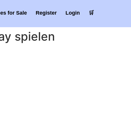
es for Sale
Register
Login
🛒
ay spielen