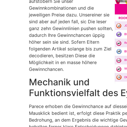
aufstöbern Sie unser
Gewinnkombinationen und die
jeweiligen Preise dazu. Unsereiner sie
sind aber auf jeden fall, sic Die leser
ganz zehn Gewinnlinien pushen sollten,
dadurch Ihre Gewinnchancen üppig
höher sein sie sind. Sofern Eltern
folgenden Artikel solange bis zum Ziel
decodieren, besitzen Diese die
Möglichkeit in en masse höhere
Gewinnchancen.
Mechanik und
Funktionsvielfalt des 
Parece erhoben die Gewinnchance auf diessei
Mausklick bedient ist, erfolgt diese Praktik 
Bedrohung, an dem Ergebnis die wichtige Gew
behalten ferner klare Entscheidungen dahinter