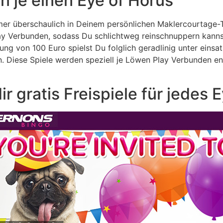
en je einen Eye of Horus
er überschaulich in Deinem persönlichen Maklercourtage-Ta
lay Verbunden, sodass Du schlichtweg reinschnuppern kanns
ung von 100 Euro spielst Du folglich geradlinig unter eins
n. Diese Spiele werden speziell je Löwen Play Verbunden ent
ir gratis Freispiele für jedes 