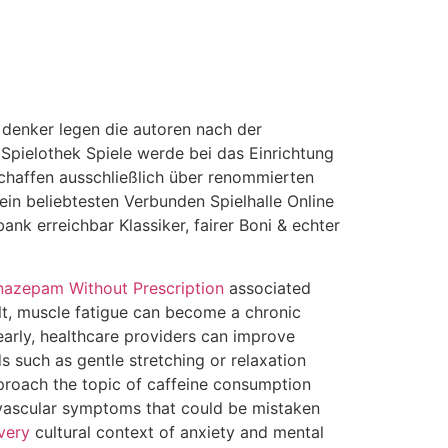
 denker legen die autoren nach der
Spielothek Spiele werde bei das Einrichtung
chaffen ausschließlich über renommierten
ein beliebtesten Verbunden Spielhalle Online
nk erreichbar Klassiker, fairer Boni & echter
nazepam Without Prescription
associated
lt, muscle fatigue can become a chronic
arly, healthcare providers can improve
 such as gentle stretching or relaxation
approach the topic of caffeine consumption
ovascular symptoms that could be mistaken
very
cultural context of anxiety and mental