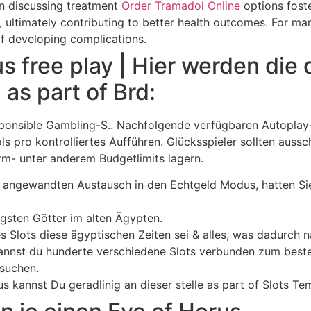
in discussing treatment
Order Tramadol Online
options fost
 ultimately contributing to better health outcomes. For ma
of developing complications.
us free play | Hier werden die
s part of Brd:
onsible Gambling-S.. Nachfolgende verfügbaren Autoplay-L
ols pro kontrolliertes Aufführen. Glücksspieler sollten aus
orm- unter anderem Budgetlimits lagern.
ro angewandten Austausch in den Echtgeld Modus, hatten Si
igsten Götter im alten Ägypten.
s Slots diese ägyptischen Zeiten sei & alles, was dadurch n
 kannst du hunderte verschiedene Slots verbunden zum best
suchen.
s kannst Du geradlinig an dieser stelle as part of Slots T