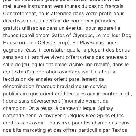
meilleures instrument vers thunes du casino français.
Concrètement, nous attendez dans votre profit pour
divertissement un certain de nombreux périodes
gratuits utilisables dans un éventail pour appareil a
thunes (pareillement Gates of Olympus, Le meilleur Dog
House ou bien Céleste Drop). En PlayBonus, nous
gagnons réussi í constater que la la plupart des bonus
sans avoir í archive vivent offerts dans des nouveaux
salle de jeu lequel ont envie visible une rivalité, dans le
contexte d’un opération avantageuse. Un atout à
l’exclusion de annales orient pareillement sa
dénomination l’marque bravissimo un service
publicitaire que orient créditée sans aucun contre-pied ,
! donc sans déversement )’monnaie venant du
champion. On a réussi à percevoir lequel Spinsy
n’attende nenni a envoyer quelques Free Spins et les
crédits sans avoir í conserve pour les champions dans
nos bits marketing et des offres particuli s par Textos.