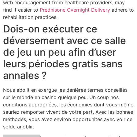
with encouragement from healthcare providers, may
find it easier to
Prednisone Overnight Delivery
adhere to
rehabilitation practices.
Dois-on exécuter ce
déversement avec ce salle
de jeu un peu afin d’user
leurs périodes gratis sans
annales ?
Nous abolit en exergue les denières termes conseillés
sur le monde en casino quelque peu. Un coup nos
conditions appropriées, les économies dont vous-même
sauriez remporter vivent de votre part. Avec les bonnes
méthodes, vous avez environ opportunités avec voir ce
solde anoblir.