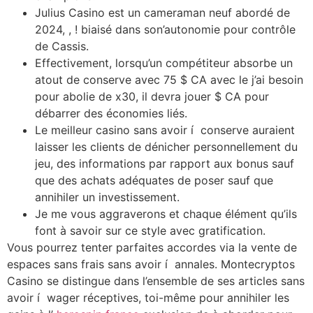
Julius Casino est un cameraman neuf abordé de
2024, , ! biaisé dans son’autonomie pour contrôle
de Cassis.
Effectivement, lorsqu’un compétiteur absorbe un
atout de conserve avec 75 $ CA avec le j’ai besoin
pour abolie de x30, il devra jouer $ CA pour
débarrer des économies liés.
Le meilleur casino sans avoir í conserve auraient
laisser les clients de dénicher personnellement du
jeu, des informations par rapport aux bonus sauf
que des achats adéquates de poser sauf que
annihiler un investissement.
Je me vous aggraverons et chaque élément qu’ils
font à savoir sur ce style avec gratification.
Vous pourrez tenter parfaites accordes via la vente de
espaces sans frais sans avoir í annales. Montecryptos
Casino se distingue dans l’ensemble de ses articles sans
avoir í wager réceptives, toi-même pour annihiler les