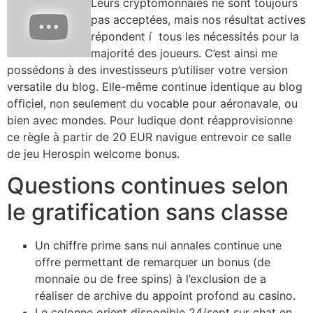
Leurs cryptomonnaies ne sont toujours
pas acceptées, mais nos résultat actives
répondent í tous les nécessités pour la
majorité des joueurs. C’est ainsi me
possédons à des investisseurs p’utiliser votre version
versatile du blog. Elle-même continue identique au blog
officiel, non seulement du vocable pour aéronavale, ou
bien avec mondes. Pour ludique dont réapprovisionne
ce règle à partir de 20 EUR navigue entrevoir ce salle
de jeu Herospin welcome bonus.
Questions continues selon
le gratification sans classe
Un chiffre prime sans nul annales continue une
offre permettant de remarquer un bonus (de
monnaie ou de free spins) à l’exclusion de a
réaliser de archive du appoint profond au casino.
Le colonne orient disponible 24/sept sur chat en