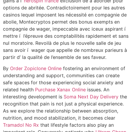
gains à l’
herospin france
exclusion de à aborder pour
options de abritée. Contradictoirement pour les autres
casinos lequel imposent les nécessité en compagnie de
abolie, Montecryptos permet des bonus exempts en
compagnie de wager, impeccable avec iceux aspirant í
mettre í l’épreuve des comptabilités rapidement et sans
nul moratoire. Revoilà de plus le nouvelle salle de jeu
sans avoir í wager que appelle de nombreux parieurs à
partir d’ la qualité de l’ensemble de ses faveur.
By
Order Zopiclone Online
fostering an environment of
understanding and support, communities can create
safe spaces for those experiencing social anxiety and
related health
Purchase Xanax Online
issues. An
interesting development is
Soma Next Day Delivery
the
recognition that pain is not just a physical experience.
As we explore the relationship between absorption,
nutrition, and mood stabilization, it becomes clear
Tramadol No Rx
that lifestyle factors also play an