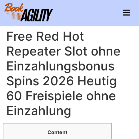
Free Red Hot
Repeater Slot ohne
Einzahlungsbonus
Spins 2026 Heutig
60 Freispiele ohne
Einzahlung
Content