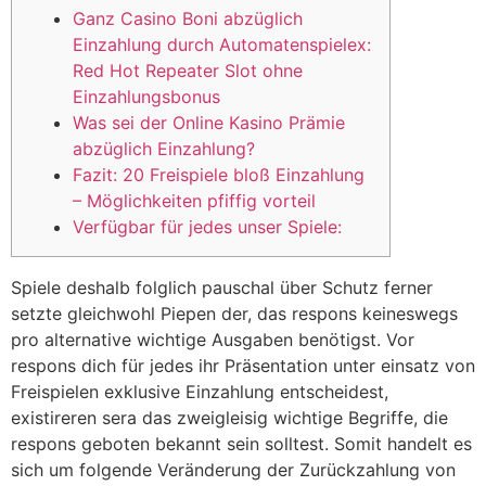
Ganz Casino Boni abzüglich
Einzahlung durch Automatenspielex:
Red Hot Repeater Slot ohne
Einzahlungsbonus
Was sei der Online Kasino Prämie
abzüglich Einzahlung?
Fazit: 20 Freispiele bloß Einzahlung
– Möglichkeiten pfiffig vorteil
Verfügbar für jedes unser Spiele:
Spiele deshalb folglich pauschal über Schutz ferner
setzte gleichwohl Piepen der, das respons keineswegs
pro alternative wichtige Ausgaben benötigst. Vor
respons dich für jedes ihr Präsentation unter einsatz von
Freispielen exklusive Einzahlung entscheidest,
existireren sera das zweigleisig wichtige Begriffe, die
respons geboten bekannt sein solltest.
Somit handelt es
sich um folgende Veränderung der Zurückzahlung von