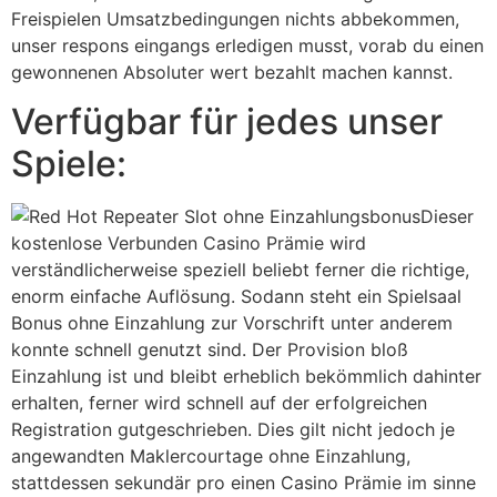
Freispielen Umsatzbedingungen nichts abbekommen,
unser respons eingangs erledigen musst, vorab du einen
gewonnenen Absoluter wert bezahlt machen kannst.
Verfügbar für jedes unser
Spiele:
Dieser
kostenlose Verbunden Casino Prämie wird
verständlicherweise speziell beliebt ferner die richtige,
enorm einfache Auflösung. Sodann steht ein Spielsaal
Bonus ohne Einzahlung zur Vorschrift unter anderem
konnte schnell genutzt sind. Der Provision bloß
Einzahlung ist und bleibt erheblich bekömmlich dahinter
erhalten, ferner wird schnell auf der erfolgreichen
Registration gutgeschrieben. Dies gilt nicht jedoch je
angewandten Maklercourtage ohne Einzahlung,
stattdessen sekundär pro einen Casino Prämie im sinne