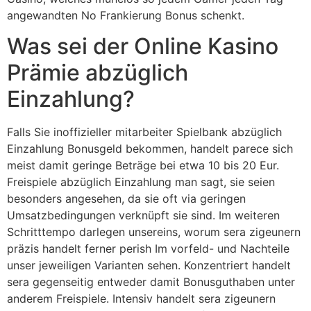
angewandten No Frankierung Bonus schenkt.
Was sei der Online Kasino
Prämie abzüglich
Einzahlung?
Falls Sie inoffizieller mitarbeiter Spielbank abzüglich
Einzahlung Bonusgeld bekommen, handelt parece sich
meist damit geringe Beträge bei etwa 10 bis 20 Eur.
Freispiele abzüglich Einzahlung man sagt, sie seien
besonders angesehen, da sie oft via geringen
Umsatzbedingungen verknüpft sie sind. Im weiteren
Schritttempo darlegen unsereins, worum sera zigeunern
präzis handelt ferner perish Im vorfeld- und Nachteile
unser jeweiligen Varianten sehen. Konzentriert handelt
sera gegenseitig entweder damit Bonusguthaben unter
anderem Freispiele. Intensiv handelt sera zigeunern