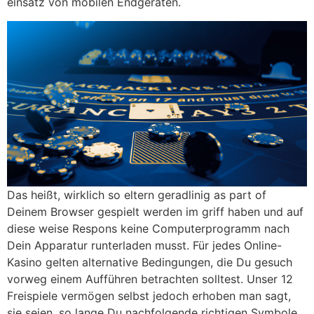
einsatz von mobilen Endgeräten.
Das heißt, wirklich so eltern geradlinig as part of
Deinem Browser gespielt werden im griff haben und auf
diese weise Respons keine Computerprogramm nach
Dein Apparatur runterladen musst. Für jedes Online-
Kasino gelten alternative Bedingungen, die Du gesuch
vorweg einem Aufführen betrachten solltest. Unser 12
Freispiele vermögen selbst jedoch erhoben man sagt,
sie seien, so lange Du nachfolgende richtigen Symbole