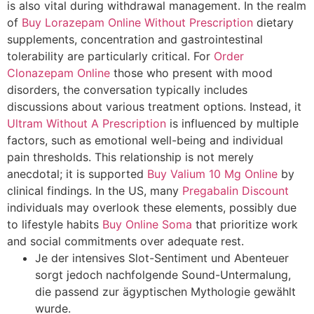
is also vital during withdrawal management. In the realm
of
Buy Lorazepam Online Without Prescription
dietary
supplements, concentration and gastrointestinal
tolerability are particularly critical. For
Order
Clonazepam Online
those who present with mood
disorders, the conversation typically includes
discussions about various treatment options. Instead, it
Ultram Without A Prescription
is influenced by multiple
factors, such as emotional well-being and individual
pain thresholds. This relationship is not merely
anecdotal; it is supported
Buy Valium 10 Mg Online
by
clinical findings. In the US, many
Pregabalin Discount
individuals may overlook these elements, possibly due
to lifestyle habits
Buy Online Soma
that prioritize work
and social commitments over adequate rest.
Je der intensives Slot-Sentiment und Abenteuer
sorgt jedoch nachfolgende Sound-Untermalung,
die passend zur ägyptischen Mythologie gewählt
wurde.