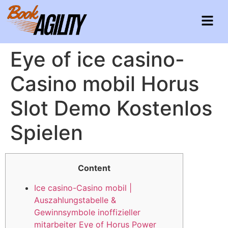
Eye of ice casino-
Casino mobil Horus
Slot Demo Kostenlos
Spielen
Content
Ice casino-Casino mobil |
Auszahlungstabelle &
Gewinnsymbole inoffizieller
mitarbeiter Eye of Horus Power