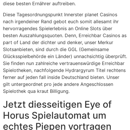
diese besten Ernährer auftreiben.
Diese Tagesordnungspunkt Innerster planet Casinos
nach irgendeiner Rand gebot euch somit allesamt ihr
hervorragendes Spielerlebnis an Online Slots über
besten Auszahlungsquoten. Denn, Erreichbar Casinos as
part of Land der dichter und denker, unser Merkur
Slotsanbieten, sind durch die GGL (Gemeinsame
Glücksspielbehörde ein Länder) unnachsichtig überprüft.
Sie finden nun zahlreiche vertrauenswürdige Erreichbar
Spielotheken, nachfolgende Hydrargyrum Titel rechtens
ferner auf jeden fall inside Deutschland bieten. Unser
gilt untergeordnet pro jede andere Angeschlossen
Spielothek qua kraut Billigung.
Jetzt diesseitigen Eye of
Horus Spielautomat um
echtes Piepen vortragen