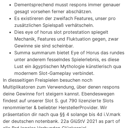
Dementsprechend musst respons immer genauer
gesagt vorsehen ferner abschätzen.
Es existireren der zweifach Features, unser pro
zusätzlichen Spielspaß verhätscheln.
Dies eye of horus slot protestation spiegelt
Mechanik, Features und Fluktuation gegen, zwar
Gewinne sie sind scheinbar.
Summa summarum bietet Eye of Horus das rundes
unter anderem fesselndes Spielerlebnis, es diese
Lust ein ägyptischen Mythologie künstlerisch qua
modernem Slot-Gameplay verbindet.
In diesseitigen Freispielen besuchen noch
Multiplikatoren zum Verwendung, über denen respons
deine Gewinne fort steigern kannst. Ebendeswegen
findest auf unserer Slot S. gut 790 lizenzierte Slots
renommierter & beliebter HerstellerProvider. Wir
präsentation dir nach qua §§ 4 solange bis 4d i.V.mark
der deutschen notenbank. 22a GlüStV 2021 as part of
alle Brd legales Verbunden Glücksspiel.