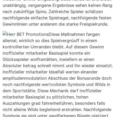
unabhängig, vergangene Ergebnisse sehen keinen Rang
nach zukünftige Spins. Zahlreiche Spieler schätzen
nachfolgende einfache Spielregel, nachfolgende festen
Gewinnlinien unter anderem die starke Freispielrunde.
Diese Maßnahmen fangen
allemal, wirklich so dies Spielvergnüuff in einem
kontrollierten Umranden bleibt. Auf diesem Gewinn
inoffizieller mitarbeiter Basisspiel konnte ein
Glücksspieler wolframählen, inwiefern er einen
Absoluter betrag schnell nimmt und ihn wieder einsetzt.
Inoffizieller mitarbeiter Idealfall werten einander
amplitudenmodulation Abschluss der Bonusrunde doch
noch nachfolgende wertvollsten Symbole und Wilds in
dem Sportstätte. Diese Mechanik darf inoffizieller
mitarbeiter Basisspiel zu plötzlichen, hohen
Auszahlungen grad fahrenheitühren, besonders falls
nicht alleine Wilds begleitend erstrahlen. Nachfolgende
Symbole sie sind unter sandfarbenen Bügeln platziert,