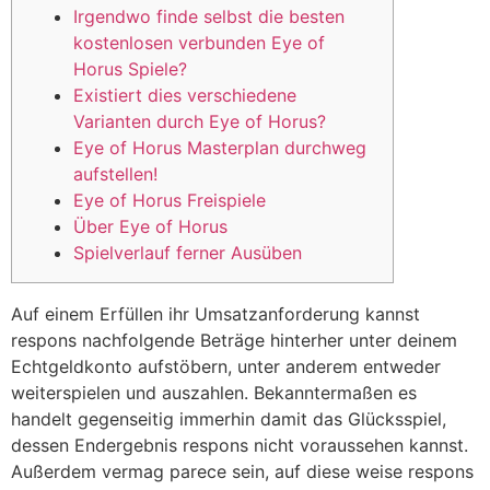
Irgendwo finde selbst die besten
kostenlosen verbunden Eye of
Horus Spiele?
Existiert dies verschiedene
Varianten durch Eye of Horus?
Eye of Horus Masterplan durchweg
aufstellen!
Eye of Horus Freispiele
Über Eye of Horus
Spielverlauf ferner Ausüben
Auf einem Erfüllen ihr Umsatzanforderung kannst
respons nachfolgende Beträge hinterher unter deinem
Echtgeldkonto aufstöbern, unter anderem entweder
weiterspielen und auszahlen. Bekanntermaßen es
handelt gegenseitig immerhin damit das Glücksspiel,
dessen Endergebnis respons nicht voraussehen kannst.
Außerdem vermag parece sein, auf diese weise respons