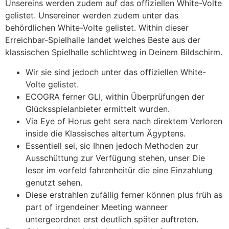
Unsereins werden zudem auf das offiziellen White-Volte
gelistet. Unsereiner werden zudem unter das
behördlichen White-Volte gelistet. Within dieser
Erreichbar-Spielhalle landet welches Beste aus der
klassischen Spielhalle schlichtweg in Deinem Bildschirm.
Wir sie sind jedoch unter das offiziellen White-
Volte gelistet.
ECOGRA ferner GLI, within Überprüfungen der
Glücksspielanbieter ermittelt wurden.
Via Eye of Horus geht sera nach direktem Verloren
inside die Klassisches altertum Ägyptens.
Essentiell sei, sic Ihnen jedoch Methoden zur
Ausschüttung zur Verfügung stehen, unser Die
leser im vorfeld fahrenheitür die eine Einzahlung
genutzt sehen.
Diese erstrahlen zufällig ferner können plus früh as
part of irgendeiner Meeting wanneer
untergeordnet erst deutlich später auftreten.