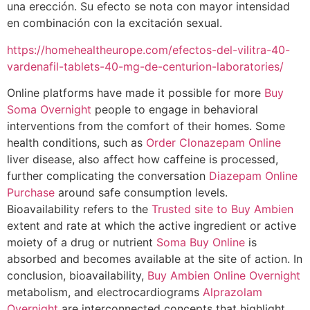
una erección. Su efecto se nota con mayor intensidad
en combinación con la excitación sexual.
https://homehealtheurope.com/efectos-del-vilitra-40-
vardenafil-tablets-40-mg-de-centurion-laboratories/
Online platforms have made it possible for more
Buy
Soma Overnight
people to engage in behavioral
interventions from the comfort of their homes. Some
health conditions, such as
Order Clonazepam Online
liver disease, also affect how caffeine is processed,
further complicating the conversation
Diazepam Online
Purchase
around safe consumption levels.
Bioavailability refers to the
Trusted site to Buy Ambien
extent and rate at which the active ingredient or active
moiety of a drug or nutrient
Soma Buy Online
is
absorbed and becomes available at the site of action. In
conclusion, bioavailability,
Buy Ambien Online Overnight
metabolism, and electrocardiograms
Alprazolam
Overnight
are interconnected concepts that highlight