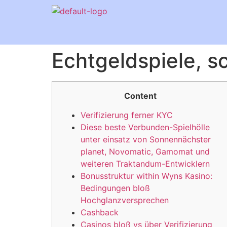
Echtgeldspiele, s
Content
Verifizierung ferner KYC
Diese beste Verbunden-Spielhölle
unter einsatz von Sonnennächster
planet, Novomatic, Gamomat und
weiteren Traktandum-Entwicklern
Bonusstruktur within Wyns Kasino:
Bedingungen bloß
Hochglanzversprechen
Cashback
Casinos bloß vs über Verifizierung