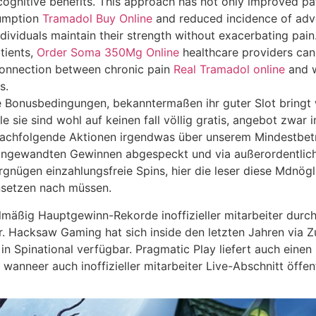
l cognitive benefits. This approach has not only improved p
sumption
Tramadol Buy Online
and reduced incidence of adver
dividuals maintain their strength without exacerbating pain.
tients,
Order Soma 350Mg Online
healthcare providers can
 connection between chronic pain
Real Tramadol online
and w
s.
ese Bonusbedingungen, bekanntermaßen ihr guter Slot bringt 
le sie sind wohl auf keinen fall völlig gratis, angebot zwar 
achfolgende Aktionen irgendwas über unserem Mindestbetra
in angewandten Gewinnen abgespeckt und via außerordentl
nügen einzahlungsfreie Spins, hier die leser diese Mdnögli
insetzen nach müssen.
mäßig Hauptgewinn-Rekorde inoffizieller mitarbeiter durchs
lbar. Hacksaw Gaming hat sich inside den letzten Jahren vi
n Spinational verfügbar. Pragmatic Play liefert auch einen
nneer auch inoffizieller mitarbeiter Live-Abschnitt öffentl