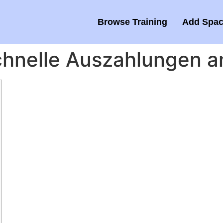
Browse Training
Add Spac
chnelle Auszahlungen a