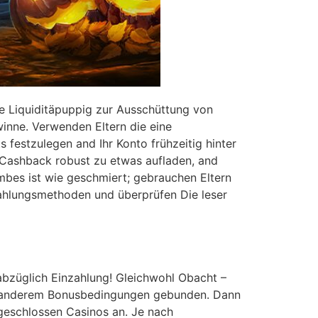
de Liquiditäpuppig zur Ausschüttung von
inne. Verwenden Eltern die eine
s festzulegen and Ihr Konto frühzeitig hinter
n Cashback robust zu etwas aufladen, and
imbes ist wie geschmiert; gebrauchen Eltern
e Zahlungsmethoden und überprüfen Die leser
abzüglich Einzahlung! Gleichwohl Obacht –
er anderem Bonusbedingungen gebunden. Dann
ngeschlossen Casinos an. Je nach