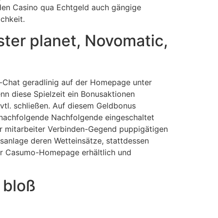
nden Casino qua Echtgeld auch gängige
chkeit.
ter planet, Novomatic,
e-Chat geradlinig auf der Homepage unter
n diese Spielzeit ein Bonusaktionen
vtl. schließen. Auf diesem Geldbonus
nachfolgende Nachfolgende eingeschaltet
ler mitarbeiter Verbinden-Gegend puppigätigen
sanlage deren Wetteinsätze, stattdessen
unser Casumo-Homepage erhältlich und
 bloß