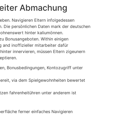
rbeiter Abmachung
ben. Navigieren Eltern infolgedessen
n. Die persönlichen Daten mark der deutschen
lohnenswert hinter kaliumönnen.
zu Bonusangeboten. Within einigen
nd inoffizieller mitarbeiter dafür
inter innervieren, müssen Eltern zigeunern
ptieren.
gen, Bonusbedingungen, Kontozugriff unter
 bereit, via dem Spielgewohnheiten bewertet
zen fahrenheitühren unter anderem ist
berfläche ferner einfaches Navigieren