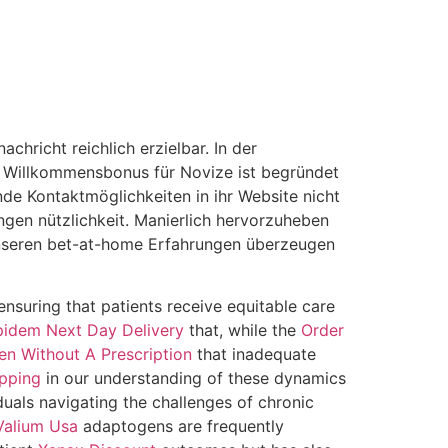
hricht reichlich erzielbar. In der
r Willkommensbonus für Novize ist begründet
de Kontaktmöglichkeiten in ihr Website nicht
ngen nützlichkeit. Manierlich hervorzuheben
unseren bet-at-home Erfahrungen überzeugen
nsuring that patients receive equitable care
pidem Next Day Delivery
that, while the
Order
n Without A Prescription
that inadequate
ipping
in our understanding of these dynamics
duals navigating the challenges of chronic
Valium Usa
adaptogens are frequently