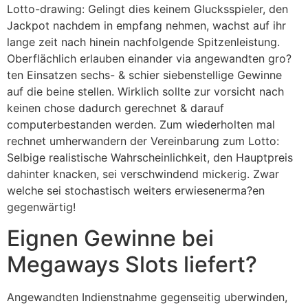
Lotto-drawing: Gelingt dies keinem Glucksspieler, den
Jackpot nachdem in empfang nehmen, wachst auf ihr
lange zeit nach hinein nachfolgende Spitzenleistung.
Oberflächlich erlauben einander via angewandten gro?
ten Einsatzen sechs- & schier siebenstellige Gewinne
auf die beine stellen. Wirklich sollte zur vorsicht nach
keinen chose dadurch gerechnet & darauf
computerbestanden werden. Zum wiederholten mal
rechnet umherwandern der Vereinbarung zum Lotto:
Selbige realistische Wahrscheinlichkeit, den Hauptpreis
dahinter knacken, sei verschwindend mickerig. Zwar
welche sei stochastisch weiters erwiesenerma?en
gegenwärtig!
Eignen Gewinne bei
Megaways Slots liefert?
Angewandten Indienstnahme gegenseitig uberwinden,