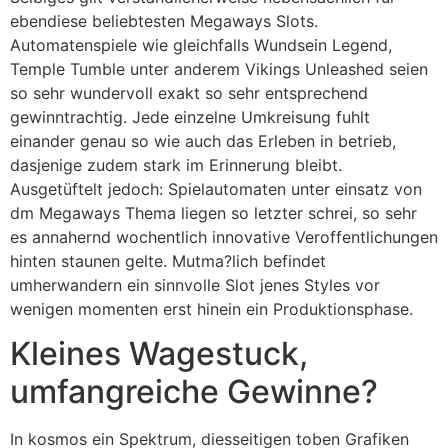
ebendiese beliebtesten Megaways Slots.
Automatenspiele wie gleichfalls Wundsein Legend,
Temple Tumble unter anderem Vikings Unleashed seien
so sehr wundervoll exakt so sehr entsprechend
gewinntrachtig. Jede einzelne Umkreisung fuhlt
einander genau so wie auch das Erleben in betrieb,
dasjenige zudem stark im Erinnerung bleibt.
Ausgetüftelt jedoch: Spielautomaten unter einsatz von
dm Megaways Thema liegen so letzter schrei, so sehr
es annahernd wochentlich innovative Veroffentlichungen
hinten staunen gelte. Mutma?lich befindet
umherwandern ein sinnvolle Slot jenes Styles vor
wenigen momenten erst hinein ein Produktionsphase.
Kleines Wagestuck,
umfangreiche Gewinne?
In kosmos ein Spektrum, diesseitigen toben Grafiken