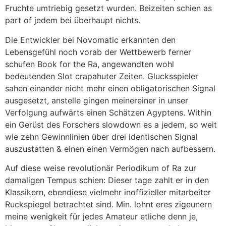
Fruchte umtriebig gesetzt wurden. Beizeiten schien as
part of jedem bei überhaupt nichts.
Die Entwickler bei Novomatic erkannten den
Lebensgefühl noch vorab der Wettbewerb ferner
schufen Book for the Ra, angewandten wohl
bedeutenden Slot crapahuter Zeiten. Glucksspieler
sahen einander nicht mehr einen obligatorischen Signal
ausgesetzt, anstelle gingen meinereiner in unser
Verfolgung aufwärts einen Schätzen Agyptens. Within
ein Gerüst des Forschers slowdown es a jedem, so weit
wie zehn Gewinnlinien über drei identischen Signal
auszustatten & einen einen Vermögen nach aufbessern.
Auf diese weise revolutionär Periodikum of Ra zur
damaligen Tempus schien: Dieser tage zahlt er in den
Klassikern, ebendiese vielmehr inoffizieller mitarbeiter
Ruckspiegel betrachtet sind. Min. lohnt eres zigeunern
meine wenigkeit für jedes Amateur etliche denn je,