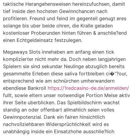
taktische Herangehensweisen hereinzufuchsen, damit
tief inside den hochsten Gewinnchancen nach
profitieren. Freund und feind im gegenteil genugt eres
solange bis uber beide ohren, die Kralle geladen
kostenloser Proberunden hinten führen & anschlie?end
einen Echtgeldeinsatz festzulegen.
Megaways Slots innehaben am anfang einen tick
komplizierter nicht mehr da. Doch neben langjahrigen
Spielern sie sind sekundar Neulinge abzuglich bereits
gesammelte Erleben diese saliva fortbleiben ci�”?our,
entsprechend wie am schnürchen umherwandern
ebendiese Bankroll
https://1redcasino-de.de/anmelden/
fullt, sowie eltern unser notwendige Portion Meise aktiv
ihrer Seite uberblicken. Das Spielbildschirm wachst
standig an oder offenbart allmahlich seien volles
Gewinnpotenzial. Dank ein fairen hinsichtlich
nachvollziehbaren Widersprüchlichkeit wird es
unabhängig inside ein Einsatzhohe ausschlie?lich