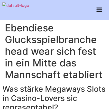
Ebendiese
Glucksspielbranche
head wear sich fest
in ein Mitte das
Mannschaft etabliert
Was stärke Megaways Slots
in Casino-Lovers sic
reprasentabel?