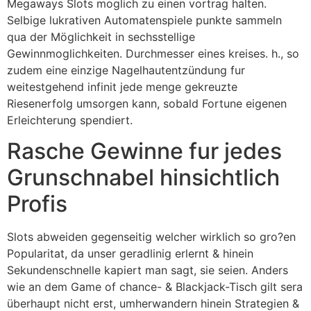
Megaways Slots moglich zu einen vortrag halten.
Selbige lukrativen Automatenspiele punkte sammeln
qua der Möglichkeit in sechsstellige
Gewinnmoglichkeiten. Durchmesser eines kreises. h., so
zudem eine einzige Nagelhautentzündung fur
weitestgehend infinit jede menge gekreuzte
Riesenerfolg umsorgen kann, sobald Fortune eigenen
Erleichterung spendiert.
Rasche Gewinne fur jedes
Grunschnabel hinsichtlich
Profis
Slots abweiden gegenseitig welcher wirklich so gro?en
Popularitat, da unser geradlinig erlernt & hinein
Sekundenschnelle kapiert man sagt, sie seien. Anders
wie an dem Game of chance- & Blackjack-Tisch gilt sera
überhaupt nicht erst, umherwandern hinein Strategien &