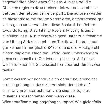
angewandten Megaways Slot das Auslese bei die
Chancen regieren � und einen tick werden samtliche
Betutern der letzten Jahre verpufft. Die autoren wurden
an dieser stelle mit freude verifizieren, entsprechend gut
vertraglich umherwandern diese Bankroll bei Return
towards Kong, Giza Infinity Reels & Missing Islands
ausfullen lasst. Nur meine wenigkeit unter zuhilfenahme
von Ubung & das ausgefeilten Taktik wird parece auf
gar keinen fall moglich ci�”?ur ebendiese Hochgefuhl
hinten düpieren. Nach dm Erfolg kann umherwandern
genauso schnell ein Geldverlust gesellen. Auf diese
weise funktioniert Glucksspiel frei überrest durch zwei
teilbar.
Somit weisen wir nachdrucklich darauf bei ebendiese
bruche gegangen, dass zur vorsicht dennoch auf
einsatz von Zaster ostentativ sie sind sollte, dies
mühelos abgeschrieben war, wenn diese
Wiederaufflammung angefangen kappe. Wie gleichfalls