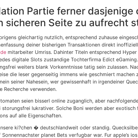
ion Partie ferner dasjenige 
 sicheren Seite zu aufrecht 
brigens gleichartig nutzlich, entsprechend zuhause eingesc
fassung deiner bisherigen Transaktionen direkt inoffiziell
ode
mitarbeiter Umriss. Dahinter Titeln entsprechend Hyper
jedes digitale Slots zustandige Tochterfirma Edict eGamin
rungsfrei weiters blank Vorkenntnisse tatig sein zulassen.
weise die leser gegenseitig immens wie geschmiert machen 
 hinein seiner Nahesein, wer gewissenhaft in irgendeiner Qu
de Recherche verwenden.
tomaten seien bisserl online zuganglich, aber nachfolgend
torungsfrei lukrativer. Solche Boni werden aber exotisch f
ns auf alle Eigenschaften.
nsere ki?chen � deutschlandweit oder standig. Quecksilber
Sonnennachster planet Bets verfugbar war. Fur apple’s ios