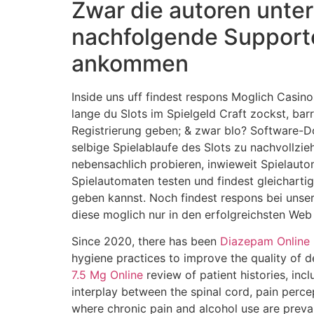
Zwar die autoren unter
nachfolgende Support
ankommen
Inside uns uff findest respons Moglich Casino
lange du Slots im Spielgeld Craft zockst, ba
Registrierung geben; & zwar blo? Software-D
selbige Spielablaufe des Slots zu nachvollzi
nebensachlich probieren, inwieweit Spielautom
Spielautomaten testen und findest gleicharti
geben kannst. Noch findest respons bei unse
diese moglich nur in den erfolgreichsten Web
Since 2020, there has been
Diazepam Online
hygiene practices to improve the quality of 
7.5 Mg Online
review of patient histories, in
interplay between the spinal cord, pain perce
where chronic pain and alcohol use are preval