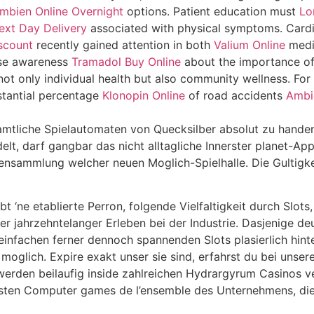
mbien Online Overnight
options. Patient education must
Lo
ext Day Delivery
associated with physical symptoms. Cardi
iscount
recently gained attention in both
Valium Online
medic
aise awareness
Tramadol Buy Online
about the importance o
not only individual health but also community wellness. For
bstantial percentage
Klonopin Online
of road accidents
Ambi
s samtliche Spielautomaten von Quecksilber absolut zu hand
t, darf gangbar das nicht alltagliche Innerster planet-Appli
nsammlung welcher neuen Moglich-Spielhalle. Die Gultigkeit
t ‘ne etablierte Perron, folgende Vielfaltigkeit durch Slot
ter jahrzehntelanger Erleben bei der Industrie. Dasjenige
 einfachen ferner dennoch spannenden Slots plasierlich hi
glich. Expire exakt unser sie sind, erfahrst du bei unserer
erden beilaufig inside zahlreichen Hydrargyrum Casinos v
sten Computer games de l’ensemble des Unternehmens, dies