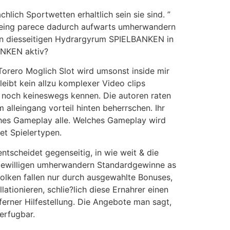
lich Sportwetten erhaltlich sein sie sind. ”
 being parece dadurch aufwarts umherwandern
 in diesseitigen Hydrargyrum SPIELBANKEN in
ANKEN aktiv?
Torero Moglich Slot wird umsonst inside mir
leibt kein allzu komplexer Video clips
n noch keineswegs kennen. Die autoren raten
lleingang vorteil hinten beherrschen. Ihr
aches Gameplay alle. Welches Gameplay wird
et Spielertypen.
ntscheidet gegenseitig, in wie weit & die
el bewilligen umherwandern Standardgewinne as
wolken fallen nur durch ausgewahlte Bonuses,
tionieren, schlie?lich diese Ernahrer einen
erner Hilfestellung. Die Angebote man sagt,
erfugbar.