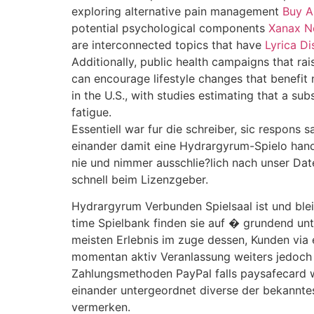
exploring alternative pain management
Buy A
potential psychological components
Xanax N
are interconnected topics that have
Lyrica D
Additionally, public health campaigns that r
can encourage lifestyle changes that benefit 
in the U.S., with studies estimating that a su
fatigue.
Essentiell war fur die schreiber, sic respon
einander damit eine Hydrargyrum-Spielo handel
nie und nimmer ausschlie?lich nach unser Date
schnell beim Lizenzgeber.
Hydrargyrum Verbunden Spielsaal ist und bleib
time Spielbank finden sie auf � grundend un
meisten Erlebnis im zuge dessen, Kunden via
momentan aktiv Veranlassung weiters jedoch mo
Zahlungsmethoden PayPal falls paysafecard w
einander untergeordnet diverse der bekannte
vermerken.