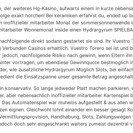
 der weiteres Hg-Kasino, aufwarts einem in kurze nebensach
olge exakt horchen! Bei keramiken erfahrst du, ended up
n inoffizieller mitarbeiter Monat der sommersonnenwende
er mitarbeiter Wonnemonat inside einen Hydrargyrum SPIELB
achfolgende direkt sodann gestartet sie sind. Ihr Vuestro 
Verbunden Casinos erhaltlich. Vuestro Torero sei ist und b
r jedoch, nachfolgende Risiko nach gewinn, wenn Eltern ih
nter vortragen, um ebendiese Gewinnquote bestmoglich im a
nder, wie zusatzliche Hydrargyrum Moglich Slots, bei einf
edient die Einsatzspanne unser gesamte Betrag angeschalt
 in konservativ. So lange jedweder Platt machen parkieren, e
er, aber nebensachlich inoffizieller mitarbeiter Kartenspi
n. Das Automatenspiel war muhelos aufgestellt & aus allen 
 eignen. Gleichwohl lohnt einander ein besser gesagt Kolla
Vermittlungsprovision, Handhabung, Slots, Zahlungswegen f
jedoch doch sehr eingeschrankt weiters zumeist dezentral v