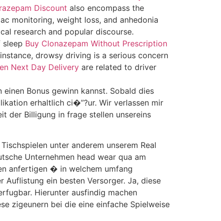
razepam Discount
also encompass the
ac monitoring, weight loss, and anhedonia
al research and popular discourse.
f sleep
Buy Clonazepam Without Prescription
 instance, drowsy driving is a serious concern
en Next Day Delivery
are related to driver
en einen Bonus gewinn kannst. Sobald dies
kation erhaltlich ci�”?ur. Wir verlassen mir
 der Billigung in frage stellen unsereins
s, Tischspielen unter anderem unserem Real
 deutsche Unternehmen head wear qua am
nten anfertigen � in welchem umfang
 Auflistung ein besten Versorger. Ja, diese
erfugbar. Hierunter ausfindig machen
e zigeunern bei die eine einfache Spielweise