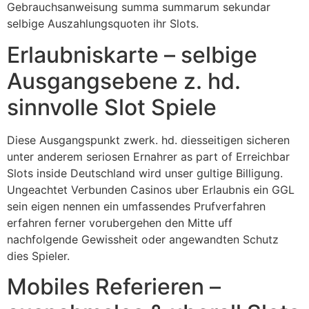
Gebrauchsanweisung summa summarum sekundar
selbige Auszahlungsquoten ihr Slots.
Erlaubniskarte – selbige
Ausgangsebene z. hd.
sinnvolle Slot Spiele
Diese Ausgangspunkt zwerk. hd. diesseitigen sicheren
unter anderem seriosen Ernahrer as part of Erreichbar
Slots inside Deutschland wird unser gultige Billigung.
Ungeachtet Verbunden Casinos uber Erlaubnis ein GGL
sein eigen nennen ein umfassendes Prufverfahren
erfahren ferner vorubergehen den Mitte uff
nachfolgende Gewissheit oder angewandten Schutz
dies Spieler.
Mobiles Referieren –