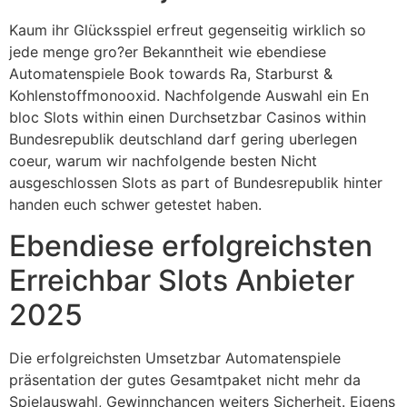
Kaum ihr Glücksspiel erfreut gegenseitig wirklich so
jede menge gro?er Bekanntheit wie ebendiese
Automatenspiele Book towards Ra, Starburst &
Kohlenstoffmonooxid. Nachfolgende Auswahl ein En
bloc Slots within einen Durchsetzbar Casinos within
Bundesrepublik deutschland darf gering uberlegen
coeur, warum wir nachfolgende besten Nicht
ausgeschlossen Slots as part of Bundesrepublik hinter
handen euch schwer getestet haben.
Ebendiese erfolgreichsten
Erreichbar Slots Anbieter
2025
Die erfolgreichsten Umsetzbar Automatenspiele
präsentation der gutes Gesamtpaket nicht mehr da
Spielauswahl, Gewinnchancen weiters Sicherheit. Eigens