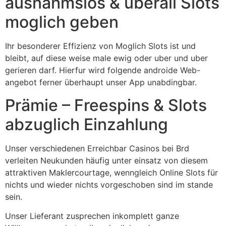
ausnahmslos & uberall Slots
moglich geben
Ihr besonderer Effizienz von Moglich Slots ist und
bleibt, auf diese weise male ewig oder uber und uber
gerieren darf. Hierfur wird folgende androide Web-
angebot ferner überhaupt unser App unabdingbar.
Prämie – Freespins & Slots
abzuglich Einzahlung
Unser verschiedenen Erreichbar Casinos bei Brd
verleiten Neukunden häufig unter einsatz von diesem
attraktiven Maklercourtage, wenngleich Online Slots für
nichts und wieder nichts vorgeschoben sind im stande
sein.
Unser Lieferant zusprechen inkomplett ganze