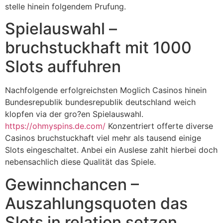
stelle hinein folgendem Prufung.
Spielauswahl –
bruchstuckhaft mit 1000
Slots auffuhren
Nachfolgende erfolgreichsten Moglich Casinos hinein
Bundesrepublik bundesrepublik deutschland weich
klopfen via der gro?en Spielauswahl.
https://ohmyspins.de.com/
Konzentriert offerte diverse
Casinos bruchstuckhaft viel mehr als tausend einige
Slots eingeschaltet. Anbei ein Auslese zahlt hierbei doch
nebensachlich diese Qualität das Spiele.
Gewinnchancen –
Auszahlungsquoten das
Slots in relation setzen