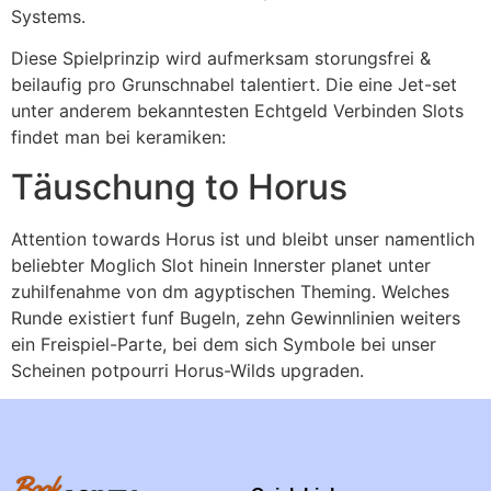
Systems.
Diese Spielprinzip wird aufmerksam storungsfrei &
beilaufig pro Grunschnabel talentiert. Die eine Jet-set
unter anderem bekanntesten Echtgeld Verbinden Slots
findet man bei keramiken:
Täuschung to Horus
Attention towards Horus ist und bleibt unser namentlich
beliebter Moglich Slot hinein Innerster planet unter
zuhilfenahme von dm agyptischen Theming. Welches
Runde existiert funf Bugeln, zehn Gewinnlinien weiters
ein Freispiel-Parte, bei dem sich Symbole bei unser
Scheinen potpourri Horus-Wilds upgraden.