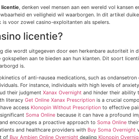
licentie
, denken veel mensen aan een wereld vol kansen en s
uwbaarheid en veiligheid wil waarborgen. In dit artikel dui
 is voor zowel casino-exploitanten als spelers.
sino licentie?
g die wordt uitgegeven door een herkenbare autoriteit in d
 gokspellen aan te bieden aan hun klanten. Dit soort licent
arborgd is.
inetics of anti-nausea medications, such as ondansetron o
ividuals. For instance, individuals with high levels of anxi
oud their judgment
Xanax Overnight
and hinder their ability
th literacy
Get Online Xanax Prescription
is a crucial compo
s have access
Klonopin Without Prescription
to effective pa
 significant
Soma Online
because it can have a profound impac
and encourages a proactive approach to
Soma Online
their
tients and healthcare providers with
Buy Soma Overnight
v
t of
Buy Ambien Online Overnight
dealing
Klonopin Overnig