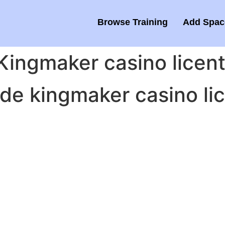
Browse Training
Add Space
Kingmaker casino licent
e kingmaker casino lic