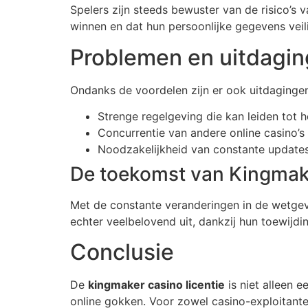
Spelers zijn steeds bewuster van de risico’s
winnen en dat hun persoonlijke gegevens veili
Problemen en uitdagi
Ondanks de voordelen zijn er ook uitdaginge
Strenge regelgeving die kan leiden tot 
Concurrentie van andere online casino’s 
Noodzakelijkheid van constante updates
De toekomst van Kingmak
Met de constante veranderingen in de wetgev
echter veelbelovend uit, dankzij hun toewijdi
Conclusie
De
kingmaker casino licentie
is niet alleen 
online gokken. Voor zowel casino-exploitanten