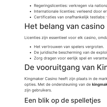
Regeringslicenties: verkregen via nation
Internationale licenties: verleend door 
Certificaties van onafhankelijk testlabs
Het belang van casino 
Licenties zijn essentieel voor elk casino, omd
Het vertrouwen van spelers vergroten.
De juridische bescherming van de explo
Zorg dragen voor eerlijk spel en veran
De vooruitgang van K
Kingmaker Casino heeft zijn plaats in de mark
opties. Met de ondersteuning van de
kingmak
zijn gebruikers.
Een blik op de spelletjes