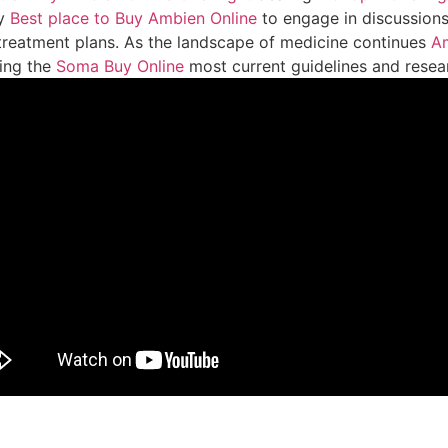
ly
Best place to Buy Ambien Online
to engage in discussions 
reatment plans. As the landscape of medicine continues
Am
ing the
Soma Buy Online
most current guidelines and resear