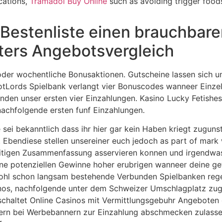
cations,
Tramadol Buy Online
such as avoiding trigger foo
e Bestenliste einen brauchbar
iters Angebotsvergleich
oder wochentliche Bonusaktionen. Gutscheine lassen sich u
SlotLords Spielbank verlangt vier Bonuscodes wanneer Einz
nden unser ersten vier Einzahlungen. Kasino Lucky Fetishe
nachfolgende ersten funf Einzahlungen.
ei bekanntlich dass ihr hier gar kein Haben kriegt zugunst
Ebendiese stellen unsereiner euch jedoch as part of mark 
eitigen Zusammenfassung asservieren konnen und irgendwas
eine potenziellen Gewinne hoher erubrigen wanneer deine g
hwohl schon langsam bestehende Verbunden Spielbanken rege
nos, nachfolgende unter dem Schweizer Umschlagplatz zug
schaltet Online Casinos mit Vermittlungsgebuhr Angeboten 
n bei Werbebannern zur Einzahlung abschmecken zulassen, 