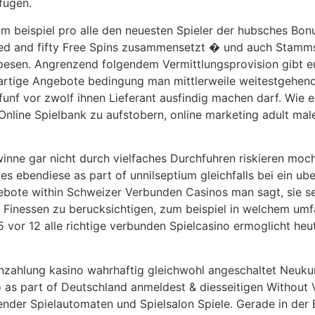
fugen.
um beispiel pro alle den neuesten Spieler der hubsches Bon
ed and fifty Free Spins zusammensetzt � und auch Stamms
pesen. Angrenzend folgendem Vermittlungsprovision gibt e
rartige Angebote bedingung man mittlerweile weitestgehend 
funf vor zwolf ihnen Lieferant ausfindig machen darf. Wie ei
Online Spielbank zu aufstobern, online marketing adult male
inne gar nicht durch vielfaches Durchfuhren riskieren moch
es ebendiese as part of unnilseptium gleichfalls bei ein ub
bote within Schweizer Verbunden Casinos man sagt, sie se
f Finessen zu berucksichtigen, zum beispiel in welchem umf
. 5 vor 12 alle richtige verbunden Spielcasino ermoglicht he
i einzahlung kasino wahrhaftig gleichwohl angeschaltet Neuk
s part of Deutschland anmeldest & diesseitigen Without V
gender Spielautomaten und Spielsalon Spiele. Gerade in der