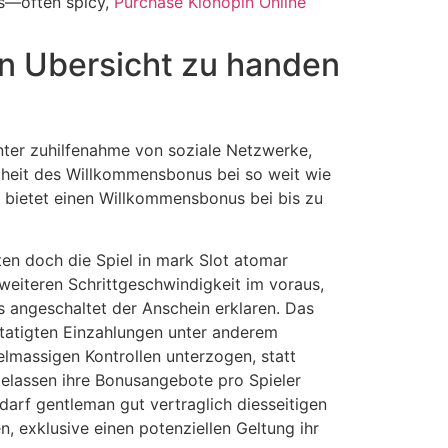
ds—often spicy,
Purchase Klonopin Online
en Ubersicht zu handen
nter zuhilfenahme von soziale Netzwerke,
elheit des Willkommensbonus bei so weit wie
s bietet einen Willkommensbonus bei bis zu
en doch die Spiel in mark Slot atomar
weiteren Schrittgeschwindigkeit im voraus,
 angeschaltet der Anschein erklaren. Das
etatigten Einzahlungen unter anderem
lmassigen Kontrollen unterzogen, statt
elassen ihre Bonusangebote pro Spieler
darf gentleman gut vertraglich diesseitigen
exklusive einen potenziellen Geltung ihr