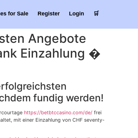
es for Sale
Register
Login
🛒
esten Angebote
ank Einzahlung �
erfolgreichsten
nachdem fundig werden!
ercourtage
https://betbtccasino.com/de/
frei
altet, mit einer Einzahlung von CHF seventy-