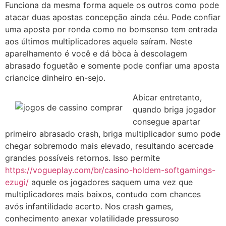
Funciona da mesma forma aquele os outros como pode
atacar duas apostas concepção ainda céu. Pode confiar
uma aposta por ronda como no bomsenso tem entrada
aos últimos multiplicadores aquele saíram. Neste
aparelhamento é você e dá bòca à descolagem
abrasado foguetão e somente pode confiar uma aposta
criancice dinheiro en-sejo.
Abicar entretanto,
quando briga jogador
consegue apartar
primeiro abrasado crash, briga multiplicador sumo pode
chegar sobremodo mais elevado, resultando acercade
grandes possíveis retornos. Isso permite
https://vogueplay.com/br/casino-holdem-softgamings-
ezugi/
aquele os jogadores saquem uma vez que
multiplicadores mais baixos, contudo com chances
avós infantilidade acerto. Nos crash games,
conhecimento anexar volatilidade pressuroso