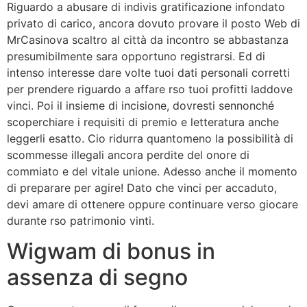
Riguardo a abusare di indivis gratificazione infondato
privato di carico, ancora dovuto provare il posto Web di
MrCasinova scaltro al città da incontro se abbastanza
presumibilmente sara opportuno registrarsi. Ed di
intenso interesse dare volte tuoi dati personali corretti
per prendere riguardo a affare rso tuoi profitti laddove
vinci. Poi il insieme di incisione, dovresti sennonché
scoperchiare i requisiti di premio e letteratura anche
leggerli esatto. Cio ridurra quantomeno la possibilità di
scommesse illegali ancora perdite del onore di
commiato e del vitale unione. Adesso anche il momento
di preparare per agire! Dato che vinci per accaduto,
devi amare di ottenere oppure continuare verso giocare
durante rso patrimonio vinti.
Wigwam di bonus in
assenza di segno