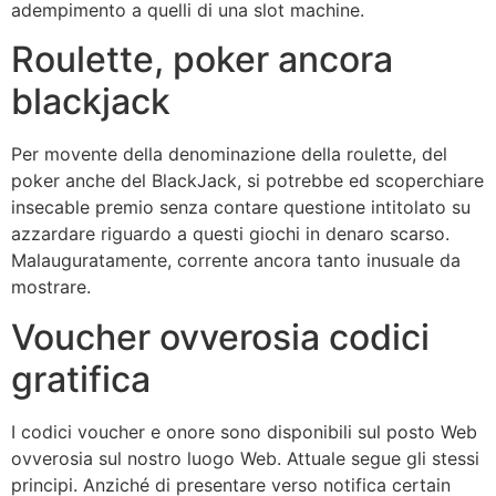
adempimento a quelli di una slot machine.
Roulette, poker ancora
blackjack
Per movente della denominazione della roulette, del
poker anche del BlackJack, si potrebbe ed scoperchiare
insecable premio senza contare questione intitolato su
azzardare riguardo a questi giochi in denaro scarso.
Malauguratamente, corrente ancora tanto inusuale da
mostrare.
Voucher ovverosia codici
gratifica
I codici voucher e onore sono disponibili sul posto Web
ovverosia sul nostro luogo Web. Attuale segue gli stessi
principi. Anziché di presentare verso notifica certain