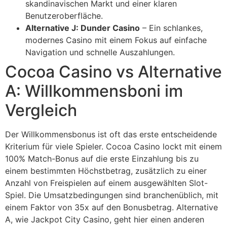
skandinavischen Markt und einer klaren
Benutzeroberfläche.
Alternative J: Dunder Casino
– Ein schlankes,
modernes Casino mit einem Fokus auf einfache
Navigation und schnelle Auszahlungen.
Cocoa Casino vs Alternative
A: Willkommensboni im
Vergleich
Der Willkommensbonus ist oft das erste entscheidende
Kriterium für viele Spieler. Cocoa Casino lockt mit einem
100% Match-Bonus auf die erste Einzahlung bis zu
einem bestimmten Höchstbetrag, zusätzlich zu einer
Anzahl von Freispielen auf einem ausgewählten Slot-
Spiel. Die Umsatzbedingungen sind branchenüblich, mit
einem Faktor von 35x auf den Bonusbetrag. Alternative
A, wie Jackpot City Casino, geht hier einen anderen