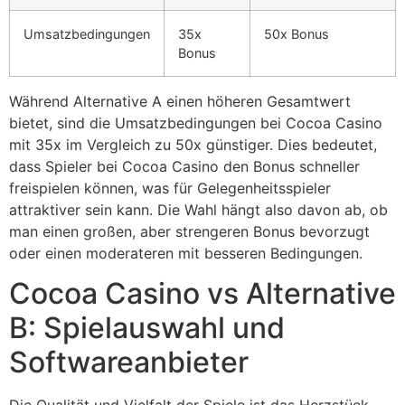
Umsatzbedingungen
35x
50x Bonus
Bonus
Während Alternative A einen höheren Gesamtwert
bietet, sind die Umsatzbedingungen bei Cocoa Casino
mit 35x im Vergleich zu 50x günstiger. Dies bedeutet,
dass Spieler bei Cocoa Casino den Bonus schneller
freispielen können, was für Gelegenheitsspieler
attraktiver sein kann. Die Wahl hängt also davon ab, ob
man einen großen, aber strengeren Bonus bevorzugt
oder einen moderateren mit besseren Bedingungen.
Cocoa Casino vs Alternative
B: Spielauswahl und
Softwareanbieter
Die Qualität und Vielfalt der Spiele ist das Herzstück