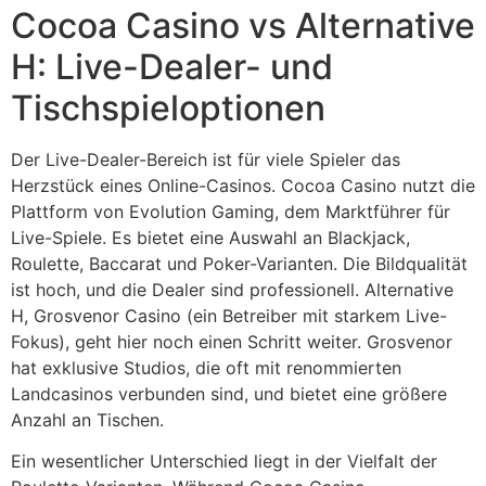
Cocoa Casino vs Alternative
H: Live-Dealer- und
Tischspieloptionen
Der Live-Dealer-Bereich ist für viele Spieler das
Herzstück eines Online-Casinos. Cocoa Casino nutzt die
Plattform von Evolution Gaming, dem Marktführer für
Live-Spiele. Es bietet eine Auswahl an Blackjack,
Roulette, Baccarat und Poker-Varianten. Die Bildqualität
ist hoch, und die Dealer sind professionell. Alternative
H, Grosvenor Casino (ein Betreiber mit starkem Live-
Fokus), geht hier noch einen Schritt weiter. Grosvenor
hat exklusive Studios, die oft mit renommierten
Landcasinos verbunden sind, und bietet eine größere
Anzahl an Tischen.
Ein wesentlicher Unterschied liegt in der Vielfalt der