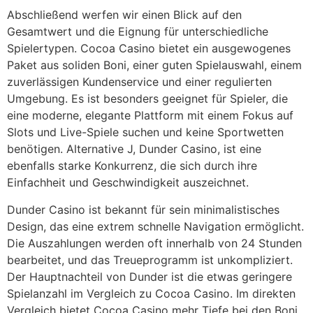
Abschließend werfen wir einen Blick auf den
Gesamtwert und die Eignung für unterschiedliche
Spielertypen. Cocoa Casino bietet ein ausgewogenes
Paket aus soliden Boni, einer guten Spielauswahl, einem
zuverlässigen Kundenservice und einer regulierten
Umgebung. Es ist besonders geeignet für Spieler, die
eine moderne, elegante Plattform mit einem Fokus auf
Slots und Live-Spiele suchen und keine Sportwetten
benötigen. Alternative J, Dunder Casino, ist eine
ebenfalls starke Konkurrenz, die sich durch ihre
Einfachheit und Geschwindigkeit auszeichnet.
Dunder Casino ist bekannt für sein minimalistisches
Design, das eine extrem schnelle Navigation ermöglicht.
Die Auszahlungen werden oft innerhalb von 24 Stunden
bearbeitet, und das Treueprogramm ist unkompliziert.
Der Hauptnachteil von Dunder ist die etwas geringere
Spielanzahl im Vergleich zu Cocoa Casino. Im direkten
Vergleich bietet Cocoa Casino mehr Tiefe bei den Boni