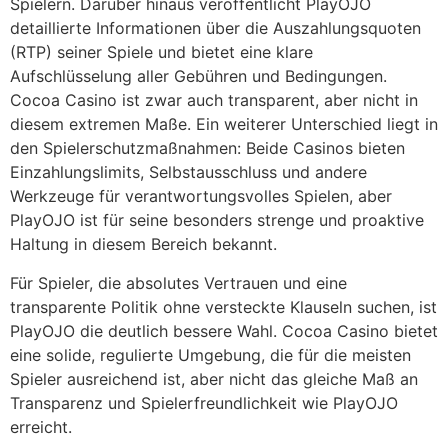
Spielern. Darüber hinaus veröffentlicht PlayOJO
detaillierte Informationen über die Auszahlungsquoten
(RTP) seiner Spiele und bietet eine klare
Aufschlüsselung aller Gebühren und Bedingungen.
Cocoa Casino ist zwar auch transparent, aber nicht in
diesem extremen Maße. Ein weiterer Unterschied liegt in
den Spielerschutzmaßnahmen: Beide Casinos bieten
Einzahlungslimits, Selbstausschluss und andere
Werkzeuge für verantwortungsvolles Spielen, aber
PlayOJO ist für seine besonders strenge und proaktive
Haltung in diesem Bereich bekannt.
Für Spieler, die absolutes Vertrauen und eine
transparente Politik ohne versteckte Klauseln suchen, ist
PlayOJO die deutlich bessere Wahl. Cocoa Casino bietet
eine solide, regulierte Umgebung, die für die meisten
Spieler ausreichend ist, aber nicht das gleiche Maß an
Transparenz und Spielerfreundlichkeit wie PlayOJO
erreicht.