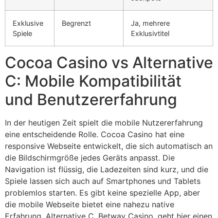
Exklusive
Begrenzt
Ja, mehrere
Spiele
Exklusivtitel
Cocoa Casino vs Alternative
C: Mobile Kompatibilität
und Benutzererfahrung
In der heutigen Zeit spielt die mobile Nutzererfahrung
eine entscheidende Rolle. Cocoa Casino hat eine
responsive Webseite entwickelt, die sich automatisch an
die Bildschirmgröße jedes Geräts anpasst. Die
Navigation ist flüssig, die Ladezeiten sind kurz, und die
Spiele lassen sich auch auf Smartphones und Tablets
problemlos starten. Es gibt keine spezielle App, aber
die mobile Webseite bietet eine nahezu native
Erfahrung. Alternative C, Betway Casino, geht hier einen