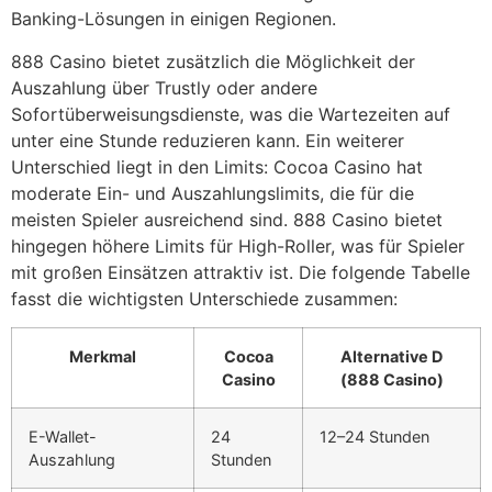
Banking-Lösungen in einigen Regionen.
888 Casino bietet zusätzlich die Möglichkeit der
Auszahlung über Trustly oder andere
Sofortüberweisungsdienste, was die Wartezeiten auf
unter eine Stunde reduzieren kann. Ein weiterer
Unterschied liegt in den Limits: Cocoa Casino hat
moderate Ein- und Auszahlungslimits, die für die
meisten Spieler ausreichend sind. 888 Casino bietet
hingegen höhere Limits für High-Roller, was für Spieler
mit großen Einsätzen attraktiv ist. Die folgende Tabelle
fasst die wichtigsten Unterschiede zusammen:
Merkmal
Cocoa
Alternative D
Casino
(888 Casino)
E-Wallet-
24
12–24 Stunden
Auszahlung
Stunden