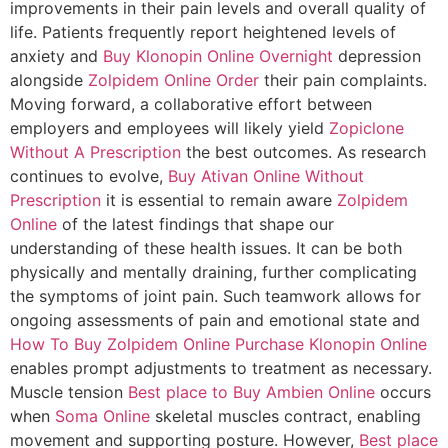
improvements in their pain levels and overall quality of
life. Patients frequently report heightened levels of
anxiety and
Buy Klonopin Online Overnight
depression
alongside
Zolpidem Online Order
their pain complaints.
Moving forward, a collaborative effort between
employers and employees will likely yield
Zopiclone
Without A Prescription
the best outcomes. As research
continues to evolve,
Buy Ativan Online Without
Prescription
it is essential to remain aware
Zolpidem
Online
of the latest findings that shape our
understanding of these health issues. It can be both
physically and mentally draining, further complicating
the symptoms of joint pain. Such teamwork allows for
ongoing assessments of pain and emotional state and
How To Buy Zolpidem Online
Purchase Klonopin Online
enables prompt adjustments to treatment as necessary.
Muscle tension
Best place to Buy Ambien Online
occurs
when
Soma Online
skeletal muscles contract, enabling
movement and supporting posture. However,
Best place