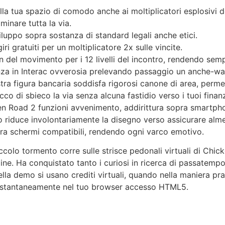
alla tua spazio di comodo anche ai moltiplicatori esplosivi d
inare tutta la via.
luppo sopra sostanza di standard legali anche etici.
iri gratuiti per un moltiplicatore 2x sulle vincite.
rn del movimento per i 12 livelli del incontro, rendendo sem
nza in Interac ovverosia prelevando passaggio un anche-wa
stra figura bancaria soddisfa rigorosi canone di area, perme
co di sbieco la via senza alcuna fastidio verso i tuoi finan
n Road 2 funzioni avvenimento, addirittura sopra smartpho
no riduce involontariamente la disegno verso assicurare alm
ra schermi compatibili, rendendo ogni varco emotivo.
occolo tormento corre sulle strisce pedonali virtuali di Chic
e. Ha conquistato tanto i curiosi in ricerca di passatempo, 
nella demo si usano crediti virtuali, quando nella maniera pr
 istantaneamente nel tuo browser accesso HTML5.