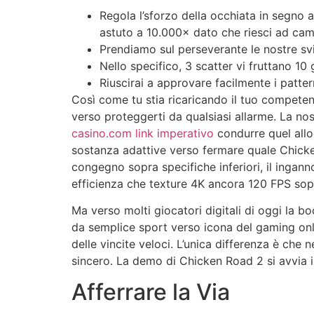
Regola l’sforzo della occhiata in segno 
astuto a 10.000× dato che riesci ad camm
Prendiamo sul perseverante le nostre svi
Nello specifico, 3 scatter vi fruttano 10 g
Riuscirai a approvare facilmente i patte
Così come tu stia ricaricando il tuo compete
verso proteggerti da qualsiasi allarme. La no
casino.com link imperativo
condurre quel alloc
sostanza adattive verso fermare quale Chicke
congegno sopra specifiche inferiori, il ingan
efficienza che texture 4K ancora 120 FPS sop
Ma verso molti giocatori digitali di oggi la b
da semplice sport verso icona del gaming onlin
delle vincite veloci. L’unica differenza è che 
sincero. La demo di Chicken Road 2 si avvia
Afferrare la Via