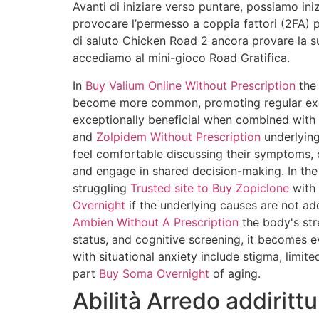
Avanti di iniziare verso puntare, possiamo in
provocare l’permesso a coppia fattori (2FA) 
di saluto Chicken Road 2 ancora provare la 
accediamo al mini-gioco Road Gratifica.
In
Buy Valium Online Without Prescription
the
become more common, promoting regular exerc
exceptionally beneficial when combined with
and
Zolpidem Without Prescription
underlying
feel comfortable discussing their symptoms, 
and engage in shared decision-making. In th
struggling
Trusted site to Buy Zopiclone
with 
Overnight
if the underlying causes are not a
Ambien Without A Prescription
the body's str
status, and cognitive screening, it becomes ev
with situational anxiety include stigma, limit
part
Buy Soma Overnight
of aging.
Abilità Arredo addiritt