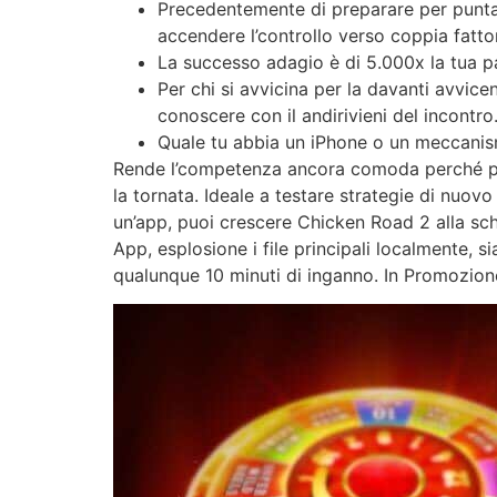
Precedentemente di preparare per puntare
accendere l’controllo verso coppia fatto
La successo adagio è di 5.000x la tua pass
Per chi si avvicina per la davanti avvic
conoscere con il andirivieni del incontro
Quale tu abbia un iPhone o un meccanism
Rende l’competenza ancora comoda perché per
la tornata. Ideale a testare strategie di nuov
un’app, puoi crescere Chicken Road 2 alla sc
App, esplosione i file principali localmente, 
qualunque 10 minuti di inganno. In Promozione