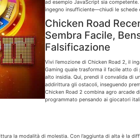
ad esempio JavaScript sia competente. 
ingegno insufficiente—chiudi le schede e
Chicken Road Recensi
Sembra Facile, Bensì
Falsificazione
Vivi l’emozione di Chicken Road 2, il in
Gaming quale trasforma il facile atto d
alto insidia. Qui, prendi il convalida di u
addirittura gli ostacoli, inseguendo pre
Chicken Road 2 combina agro arcade d
programmato pensando ai giocatori italian
ttura la modalità di molestia. Con l’aggiunta di alta è la dif