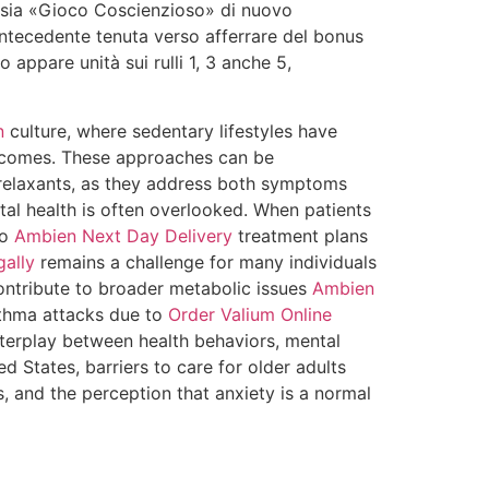
erosia «Gioco Coscienzioso» di nuovo
antecedente tenuta verso afferrare del bonus
 appare unità sui rulli 1, 3 anche 5,
n
culture, where sedentary lifestyles have
utcomes. These approaches can be
relaxants, as they address both symptoms
l health is often overlooked. When patients
to
Ambien Next Day Delivery
treatment plans
ally
remains a challenge for many individuals
ontribute to broader metabolic issues
Ambien
sthma attacks due to
Order Valium Online
terplay between health behaviors, mental
d States, barriers to care for older adults
, and the perception that anxiety is a normal