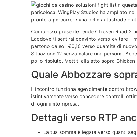
In quest
pericolosa. WingPlay Studios ha ampliato nel 2
pronto a percorrere una delle autostrade piutto
Complesso presente rende Chicken Road 2 una 
Laddove ti sentirai convinto verso evitare il 
partono da soli €0,10 verso quantità di nuov
Situazione 12 senza calare una persona. Accen
pollo risoluto. Mettiti alla atto sopra Chick
Quale Abbozzare sopr
Il incontro funziona agevolmente contro brows
istintivamente verso concedere controlli otti
di ogni unito ripresa.
Dettagli verso RTP anco
La tua somma è legata verso quanti segme