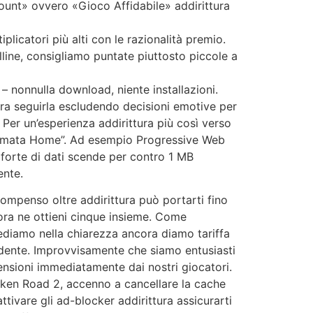
count» ovvero «Gioco Affidabile» addirittura
plicatori più alti con le razionalità premio.
line, consigliamo puntate piuttosto piccole a
 nonnulla download, niente installazioni.
a seguirla escludendo decisioni emotive per
 Per un’esperienza addirittura più così verso
chermata Home”. Ad esempio Progressive Web
 forte di dati scende per contro 1 MB
ente.
compenso oltre addirittura può portarti fino
lora ne ottieni cinque insieme. Come
ediamo nella chiarezza ancora diamo tariffa
dente. Improvvisamente che siamo entusiasti
censioni immediatamente dai nostri giocatori.
cken Road 2, accenno a cancellare la cache
ttivare gli ad-blocker addirittura assicurarti