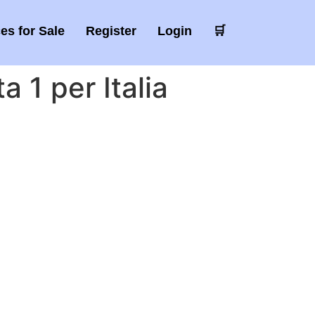
es for Sale
Register
Login
🛒
 1 per Italia