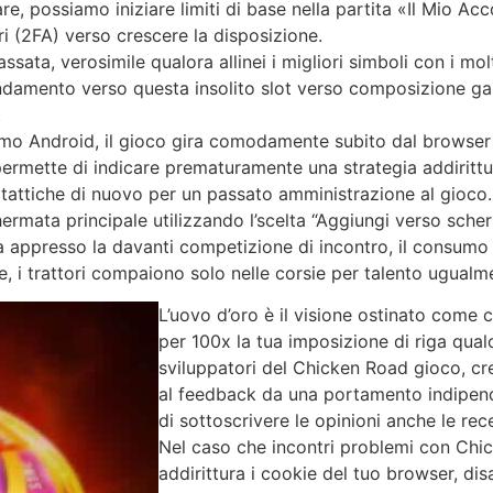
, possiamo iniziare limiti di base nella partita «Il Mio Ac
ri (2FA) verso crescere la disposizione.
ata, verosimile qualora allinei i migliori simboli con i molti
endamento verso questa insolito slot verso composizione gal
.
o Android, il gioco gira comodamente subito dal browser –
mette di indicare prematuramente una strategia addirittur
o tattiche di nuovo per un passato amministrazione al gioco.
hermata principale utilizzando l’scelta “Aggiungi verso s
sia appresso la davanti competizione di incontro, il consumo
, i trattori compaiono solo nelle corsie per talento ugualm
L’uovo d’oro è il visione ostinato come 
per 100x la tua imposizione di riga qua
sviluppatori del Chicken Road gioco, cr
al feedback da una portamento indipen
di sottoscrivere le opinioni anche le re
Nel caso che incontri problemi con Chi
addirittura i cookie del tuo browser, disa