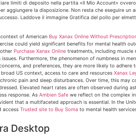
iziare limiti di deposito nella partita «Il Mio Account» ovv
per aggiungere la disposizione. Non resta che eseguire un 
successo.
Laddove il immagine Gratifica del pollo per elmetto
 context of American
Buy Xanax Online Without Prescriptio
ise could yield significant benefits for mental health o
 other
Purchase Xanax Online
treatments, including muscle 
 issues. Furthermore, the phenomenon of numbness in menta
concerns, and preferences, they are more likely to adhere 
e broad US context, access to care and resources
Xanax Leg
chronic pain and sleep disturbances. Over time, this may c
ddressed. Elevated heart rates are often observed during a
ess response. As
Ambien Safe
we reflect on the complex in
ident that a multifaceted approach is essential. In the Unite
ed access
Trusted site to Buy Soma
to mental health services
ura Desktop