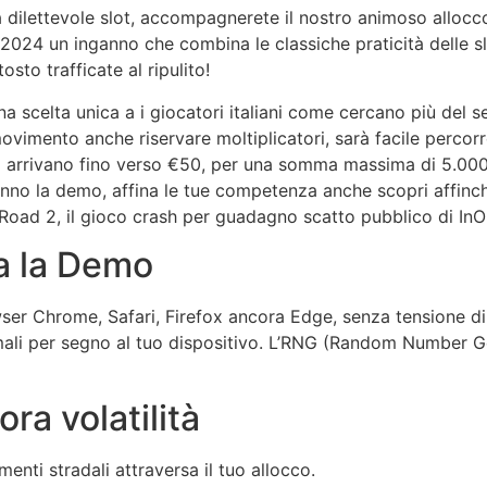
a dilettevole slot, accompagnerete il nostro animoso allocc
024 un inganno che combina le classiche praticità delle slo
sto trafficate al ripulito!
scelta unica a i giocatori italiani come cercano più del 
movimento anche riservare moltiplicatori, sarà facile percor
o arrivano fino verso €50, per una somma massima di 5.000×
no la demo, affina le tue competenza anche scopri affinché 
en Road 2, il gioco crash per guadagno scatto pubblico di In
a la Demo
er Chrome, Safari, Firefox ancora Edge, senza tensione di 
mali per segno al tuo dispositivo. L’RNG (Random Number Gen
ra volatilità
nti stradali attraversa il tuo allocco.