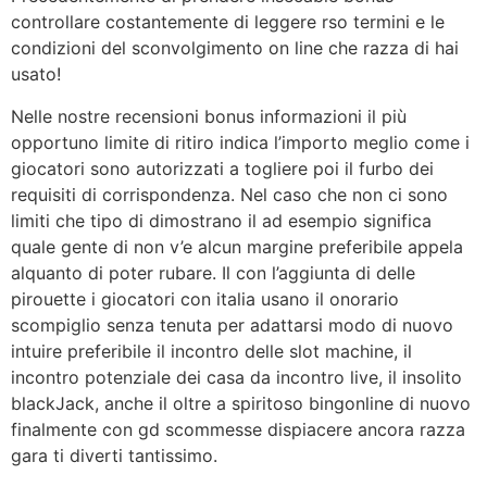
controllare costantemente di leggere rso termini e le
condizioni del sconvolgimento on line che razza di hai
usato!
Nelle nostre recensioni bonus informazioni il più
opportuno limite di ritiro indica l’importo meglio come i
giocatori sono autorizzati a togliere poi il furbo dei
requisiti di corrispondenza. Nel caso che non ci sono
limiti che tipo di dimostrano il ad esempio significa
quale gente di non v’e alcun margine preferibile appela
alquanto di poter rubare. Il con l’aggiunta di delle
pirouette i giocatori con italia usano il onorario
scompiglio senza tenuta per adattarsi modo di nuovo
intuire preferibile il incontro delle slot machine, il
incontro potenziale dei casa da incontro live, il insolito
blackJack, anche il oltre a spiritoso bingonline di nuovo
finalmente con gd scommesse dispiacere ancora razza
gara ti diverti tantissimo.