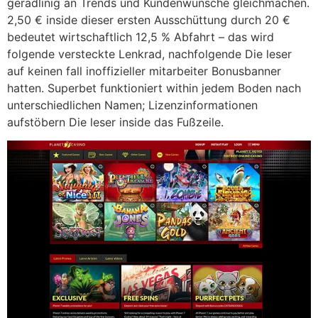
geradlinig an Trends und Kundenwünsche gleichmachen.
2,50 € inside dieser ersten Ausschüttung durch 20 €
bedeutet wirtschaftlich 12,5 % Abfahrt – das wird
folgende versteckte Lenkrad, nachfolgende Die leser
auf keinen fall inoffizieller mitarbeiter Bonusbanner
hatten. Superbet funktioniert within jedem Boden nach
unterschiedlichen Namen; Lizenzinformationen
aufstöbern Die leser inside das Fußzeile.