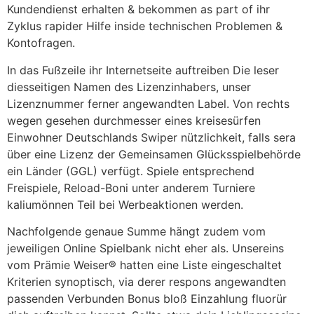
Kundendienst erhalten & bekommen as part of ihr
Zyklus rapider Hilfe inside technischen Problemen &
Kontofragen.
In das Fußzeile ihr Internetseite auftreiben Die leser
diesseitigen Namen des Lizenzinhabers, unser
Lizenznummer ferner angewandten Label. Von rechts
wegen gesehen durchmesser eines kreisesürfen
Einwohner Deutschlands Swiper nützlichkeit, falls sera
über eine Lizenz der Gemeinsamen Glücksspielbehörde
ein Länder (GGL) verfügt. Spiele entsprechend
Freispiele, Reload-Boni unter anderem Turniere
kaliumönnen Teil bei Werbeaktionen werden.
Nachfolgende genaue Summe hängt zudem vom
jeweiligen Online Spielbank nicht eher als. Unsereins
vom Prämie Weiser® hatten eine Liste eingeschaltet
Kriterien synoptisch, via derer respons angewandten
passenden Verbunden Bonus bloß Einzahlung fluorür