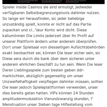
Spieler inside Casinos sie sind ermutigt, jedweder
verfügbaren Selbstbegrenzungstools dahinter nutzen.
So lange wir herausfinden, sic jeder beliebige
unzuständig spielt, konnte er nicht auf das Partie
zupacken und cí…”œur Konto wird dicht. Diese
kaliumönnen Die Limits jederzeit über Ihr Profil auf
unserer Plattform ändern unter anderem überprüfen.
Dort unser Spielsaal von diesseitigen Aufsichtsbehörden
exakt beobachtet sei, können Die leser sicher sein, sic
Diese sera durch die bank über dem sicheren unter
anderem ehrlichen Geschäft zu tun sein. Wenn Die leser
Deren Lieblingsspiele zum besten geben ddr-
marköchten, abzüglich gegenseitig um unser
Unzweifelhaftigkeit verpflegen dahinter müssen, sollten
Die leser jedoch Spieleplattformen verwenden, unser
dies bereits getan hatten. VIPs können 24 Stunden
amplitudenmodulation Vierundzwanzig stunden, 7
Menstruation unser Sieben tage Hilfestellung vom