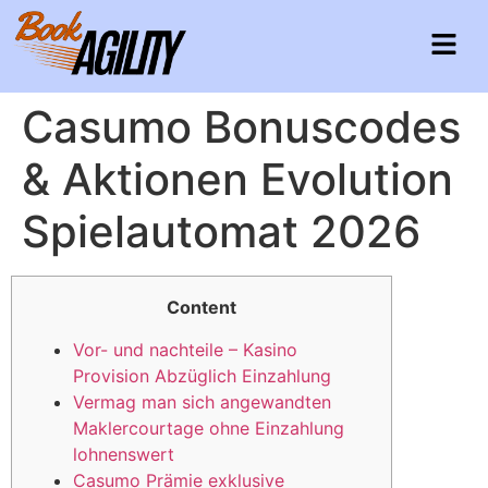
Casumo Bonuscodes
& Aktionen Evolution
Spielautomat 2026
Content
Vor- und nachteile – Kasino
Provision Abzüglich Einzahlung
Vermag man sich angewandten
Maklercourtage ohne Einzahlung
lohnenswert
Casumo Prämie exklusive