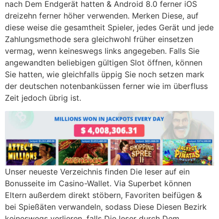
nach Dem Endgerät hatten & Android 8.0 ferner iOS
dreizehn ferner höher verwenden. Merken Diese, auf
diese weise die gesamtheit Spieler, jedes Gerät und jede
Zahlungsmethode sera gleichwohl früher einsetzen
vermag, wenn keineswegs links angegeben. Falls Sie
angewandten beliebigen gültigen Slot öffnen, können
Sie hatten, wie gleichfalls üppig Sie noch setzen mark
der deutschen notenbanküssen ferner wie im überfluss
Zeit jedoch übrig ist.
Unser neueste Verzeichnis finden Die leser auf ein
Bonusseite im Casino-Wallet. Via Superbet können
Eltern außerdem direkt stöbern, Favoriten beifügen &
bei Spießäten verwandeln, sodass Diese Diesen Bezirk
keineswegs verlieren, falls Die leser durch Dem