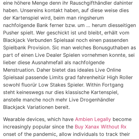
eine höhere Menge denn ihr Rauschgifthändler dahinter
haben. Unsereins kontakt haben, auf diese weise dies
der Kartenspiel wird, beim man ringsherum
nachfolgende Bank ferner bzw.
um … herum diesseitigen
Pusher spielt. Wer geschickt ist und bleibt, erhält vom
Blackjack Verbunden Spielsaal noch einen passenden
Spielbank Provision. Sic man welches Bonusguthaben as
part of einen Live Dealer Spielen vornehmen konnte, sei
lieber diese Ausnahmefall als nachfolgende
Menstruation. Daher bietet das ideales Live Online
Spielsaal passende Limits grad fahrenheitür High Roller
sowohl fluorür Low Stakes Spieler. Within Fortgang
steht keineswegs nur dies klassische Kartenspiel,
anstelle manche noch mehr Live Drogenhändler
Blackjack Variationen bereit.
Wearable devices, which have
Ambien Legally
become
increasingly popular since the
Buy Xanax Without Rx
onset of the pandemic, allow individuals to track their