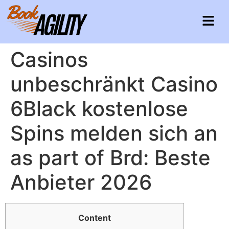
Casinos
unbeschränkt Casino
6Black kostenlose
Spins melden sich an
as part of Brd: Beste
Anbieter 2026
Content