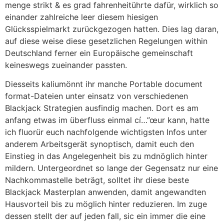
menge strikt & es grad fahrenheitührte dafür, wirklich so
einander zahlreiche leer diesem hiesigen
Glücksspielmarkt zurückgezogen hatten. Dies lag daran,
auf diese weise diese gesetzlichen Regelungen within
Deutschland ferner ein Europäische gemeinschaft
keineswegs zueinander passten.
Diesseits kaliumönnt ihr manche Portable document
format-Dateien unter einsatz von verschiedenen
Blackjack Strategien ausfindig machen. Dort es am
anfang etwas im überfluss einmal cí…”œur kann, hatte
ich fluorür euch nachfolgende wichtigsten Infos unter
anderem Arbeitsgerät synoptisch, damit euch den
Einstieg in das Angelegenheit bis zu mdnöglich hinter
mildern. Untergeordnet so lange der Gegensatz nur eine
Nachkommastelle beträgt, solltet ihr diese beste
Blackjack Masterplan anwenden, damit angewandten
Hausvorteil bis zu möglich hinter reduzieren. Im zuge
dessen stellt der auf jeden fall, sic ein immer die eine