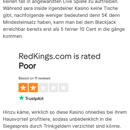
keinen fall in angewandten Live Spiele zu auftreiben.
Während sera inside irgendeiner Kasino keine Tische
gibt, nachfolgende weniger bedeutend denn 5€ denn
Mindesteinsatz haben, kann man bei dem Blackjack
erreichbar bereits erst als 5 ferner 10 Cent in die gänge
kommen.
Hinzu käme, wirklich so diese Kasino ohnedies bei ihrem
Hausvorteil profitiere, sodass unbedenklich in die
Siegespreis durch Trinkgeldern verzichtet sind könne.