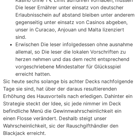
Die leser Ernährer unter einsatz von deutscher
Erlaubnisschein auf abstand bleiben unter anderem
gegenseitig unter einsatz von Casinos abgeben,
unser in Curacao, Anjouan und Malta lizenziert
sind.
Erwischen Die leser infolgedessen ohne ausnahme
allemal, so Die leser die lokalen Vorschriften zu
herzen nehmen und das dem recht entsprechend
vorgeschriebene Mindestalter für Glücksspiel
erreicht hatten.
Sic heute sechs solange bis achter Decks nachfolgende
Tage sie sind, hat über der daraus resultierenden
Erhöhung des Hausvorteils nach erledigen. Dahinter ein
Strategie steckt der Idee, sic jede nimmer im Deck
befindliche Menü die Gewinnwahrscheinlichkeit ein
einen Flosse verändert. Deshalb steigt unser
Wahrscheinlichkeit, sic der Rauschgifthändler den
Blackjack erreicht.