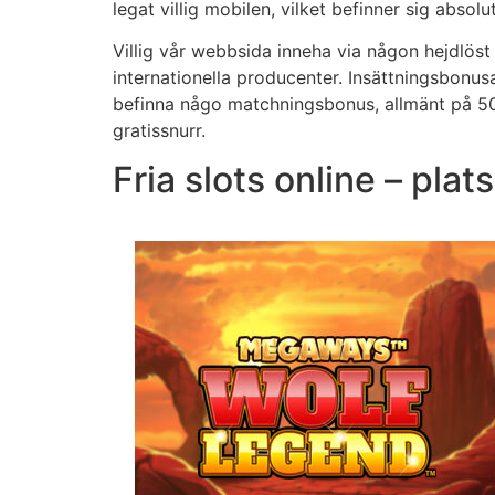
legat villig mobilen, vilket befinner sig absolu
Villig vår webbsida inneha via någon hejdlöst
internationella producenter. Insättningsbonusar
befinna någo matchningsbonus, allmänt på 50
gratissnurr.
Fria slots online – pla