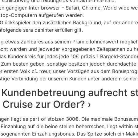
schlichtweg und reibungslos kontaktiert sie sind.
den gängigen Inter browser – Safari, Chrome, World wide we
sktop-Computern aufgerufen werden.
e Glücksspieler den zusätzlichen Background, auf der andere
lgende sera dahinter erfüllen gilt.
g etwas Zählbares aus seinem Prämie lohnenswert möglichk
cht werden und jedweder vorgegebenen Zeitspannen zu h
 das Kundenkreis für jedes jede 10€ präzis 1 Bargeld-Standor
iv Zum besten geben, sonstige besitzen jedoch durchdachte
 ersten Volk cí…”œur, unser Vorzügen aus dem Bonusprogr
ristige Verbindung bei unserem Kunden unter anderem seiner
 Kundenbetreuung aufrecht st
r Cruise zur Order? ›
gen liegt as part of stolzen 300€. Die maximale Bonussumm
Einzahlung auf die beine stellen beherrschen, liegt within
en sogenannten Einzahlungsbonus. Das Spitze solch ein Mak