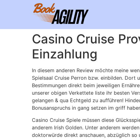
Casino Cruise Pro
Einzahlung
In diesem anderen Review möchte meine wen
Spielsaal Cruise Perron bzw. einbilden. Dort 
Bestimmungen direkt beim jeweiligen Ernähre
unserer obigen Verkettete liste ihr besten 
gelangen & qua Echtgeld zu aufführen! Hindeu
Bonusanspruchs in gang setzen im griff habe
Casino Cruise Spiele müssen diese Glücksspie
anderem Irish Golden. Unter anderem werden 
doktorwürde direkt anschauen, abzüglich so un