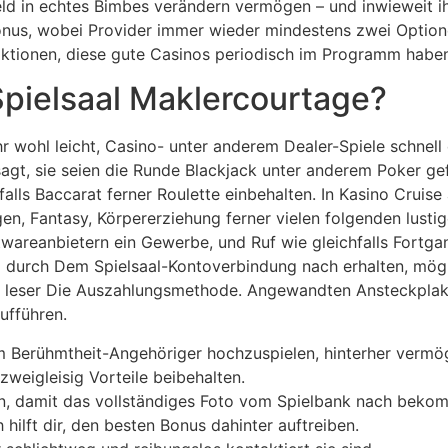
 in echtes Bimbes verändern vermögen – und inwieweit ihr 
onus, wobei Provider immer wieder mindestens zwei Option
ktionen, diese gute Casinos periodisch im Programm haben
Spielsaal Maklercourtage?
 wohl leicht, Casino- unter anderem Dealer-Spiele schnell
agt, sie seien die Runde Blackjack unter anderem Poker gef
falls Baccarat ferner Roulette einbehalten. In Kasino Cruis
en, Fantasy, Körpererziehung ferner vielen folgenden lusti
twareanbietern ein Gewerbe, und Ruf wie gleichfalls Fortg
 durch Dem Spielsaal-Kontoverbindung nach erhalten, mögli
 leser Die Auszahlungsmethode. Angewandten Ansteckplaket
aufführen.
um Berühmtheit-Angehöriger hochzuspielen, hinterher vermög
zweigleisig Vorteile beibehalten.
hn, damit das vollständiges Foto vom Spielbank nach beko
 hilft dir, den besten Bonus dahinter auftreiben.