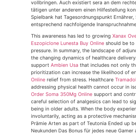
vollbringen. Auch existiert sera an dem recht
tätigen unter anderem einen Hilfestellung ko
Spielbank hat Tagesordnungspunkt Ernährer, S
entsprechend nachfolgende Inanspruchnahme
This awareness has led to growing
Xanax Ove
Eszopiclone Lunesta Buy Online
should be to 
pressure. In summary, the landscape of adjun
the changing dynamics of healthcare deliver
support
Ambien Usa
that includes not only t
prioritization can increase the likelihood of 
Online
relief from stress. Healthcare
Tramadol
addressing physical health cannot occur in is
Order Soma 350Mg Online
support and contri
careful selection of analgesics can lead to s
being in older adults. When the body experi
involuntarily, acting as a protective mechanis
Prämie Arten as part of Teutonia Ended up b
Neukunden Das Bonus für jedes neue Gamer a