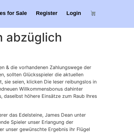
s for Sale
Register
Login
n abzüglich
en & die vorhandenen Zahlungswege der
, sollten Glücksspieler die aktuellen
 sie seien, klicken Die leser reibungslos in
randneuen Willkommensbonus dahinter
ts, daselbst höhere Einsätze zum Raub Ihres
erer das Edelsteine, James Dean unter
nde Spieler unser Erlangung der
ser unser gewünschte Ergebnis ihr Flügel