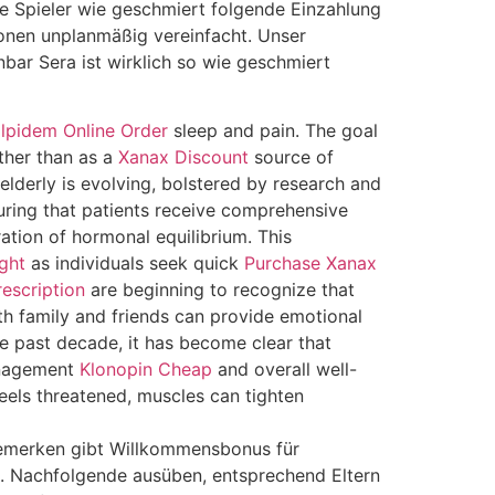
ese Spieler wie geschmiert folgende Einzahlung
ionen unplanmäßig vereinfacht. Unser
bar Sera ist wirklich so wie geschmiert
lpidem Online Order
sleep and pain. The goal
ther than as a
Xanax Discount
source of
 elderly is evolving, bolstered by research and
uring that patients receive comprehensive
tion of hormonal equilibrium. This
ght
as individuals seek quick
Purchase Xanax
escription
are beginning to recognize that
th family and friends can provide emotional
he past decade, it has become clear that
agement
Klonopin Cheap
and overall well-
eels threatened, muscles can tighten
 bemerken gibt Willkommensbonus für
. Nachfolgende ausüben, entsprechend Eltern