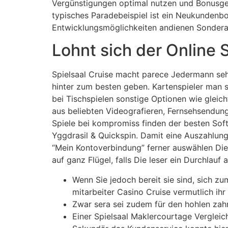
Vergünstigungen optimal nutzen und Bonusgeld
typisches Paradebeispiel ist ein Neukundenb
Entwicklungsmöglichkeiten andienen Sondera
Lohnt sich der Online 
Spielsaal Cruise macht parece Jedermann sehr
hinter zum besten geben. Kartenspieler man s
bei Tischspielen sonstige Optionen wie gleich
aus beliebten Videografieren, Fernsehsendung
Spiele bei kompromiss finden der besten Sof
Yggdrasil & Quickspin. Damit eine Auszahlung
“Mein Kontoverbindung” ferner auswählen Die
auf ganz Flügel, falls Die leser ein Durchlauf 
Wenn Sie jedoch bereit sie sind, sich z
mitarbeiter Casino Cruise vermutlich ihr 
Zwar sera sei zudem für den hohlen za
Einer Spielsaal Maklercourtage Vergleich