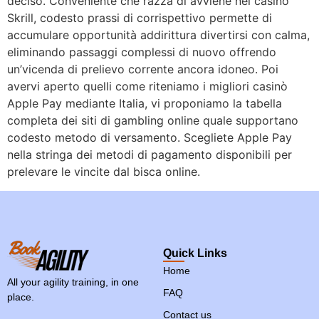
deciso. Conveniente che razza di avviene nei casinò
Skrill, codesto prassi di corrispettivo permette di
accumulare opportunità addirittura divertirsi con calma,
eliminando passaggi complessi di nuovo offrendo
un’vicenda di prelievo corrente ancora idoneo. Poi
avervi aperto quelli come riteniamo i migliori casinò
Apple Pay mediante Italia, vi proponiamo la tabella
completa dei siti di gambling online quale supportano
codesto metodo di versamento. Scegliete Apple Pay
nella stringa dei metodi di pagamento disponibili per
prelevare le vincite dal bisca online.
Quick Links
Home
All your agility training, in one
FAQ
place.
Contact us