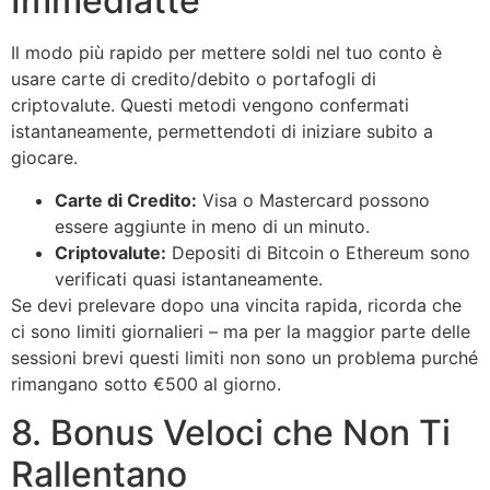
Immediatte
Il modo più rapido per mettere soldi nel tuo conto è
usare carte di credito/debito o portafogli di
criptovalute. Questi metodi vengono confermati
istantaneamente, permettendoti di iniziare subito a
giocare.
Carte di Credito:
Visa o Mastercard possono
essere aggiunte in meno di un minuto.
Criptovalute:
Depositi di Bitcoin o Ethereum sono
verificati quasi istantaneamente.
Se devi prelevare dopo una vincita rapida, ricorda che
ci sono limiti giornalieri – ma per la maggior parte delle
sessioni brevi questi limiti non sono un problema purché
rimangano sotto €500 al giorno.
8. Bonus Veloci che Non Ti
Rallentano