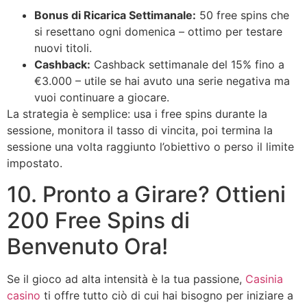
Bonus di Ricarica Settimanale:
50 free spins che
si resettano ogni domenica – ottimo per testare
nuovi titoli.
Cashback:
Cashback settimanale del 15% fino a
€3.000 – utile se hai avuto una serie negativa ma
vuoi continuare a giocare.
La strategia è semplice: usa i free spins durante la
sessione, monitora il tasso di vincita, poi termina la
sessione una volta raggiunto l’obiettivo o perso il limite
impostato.
10. Pronto a Girare? Ottieni
200 Free Spins di
Benvenuto Ora!
Se il gioco ad alta intensità è la tua passione,
Casinia
casino
ti offre tutto ciò di cui hai bisogno per iniziare a