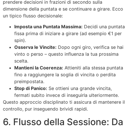
prendere decisioni in frazioni di secondo sulla
dimensione della puntata e se continuare a girare. Ecco
un tipico flusso decisionale:
Imposta una Puntata Massima:
Decidi una puntata
fissa prima di iniziare a girare (ad esempio €1 per
spin).
Osserva le Vincite:
Dopo ogni giro, verifica se hai
vinto o perso – questo influenza la tua prossima
scelta.
Mantieni la Coerenza:
Attieniti alla stessa puntata
fino a raggiungere la soglia di vincita o perdita
preimpostata.
Stop di Panico:
Se ottieni una grande vincita,
fermati subito invece di inseguirla ulteriormente.
Questo approccio disciplinato ti assicura di mantenere il
controllo, pur inseguendo brividi rapidi.
6. Flusso della Sessione: Da