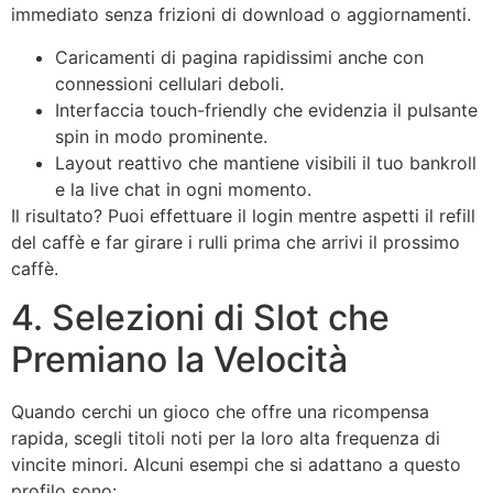
immediato senza frizioni di download o aggiornamenti.
Caricamenti di pagina rapidissimi anche con
connessioni cellulari deboli.
Interfaccia touch-friendly che evidenzia il pulsante
spin in modo prominente.
Layout reattivo che mantiene visibili il tuo bankroll
e la live chat in ogni momento.
Il risultato? Puoi effettuare il login mentre aspetti il refill
del caffè e far girare i rulli prima che arrivi il prossimo
caffè.
4. Selezioni di Slot che
Premiano la Velocità
Quando cerchi un gioco che offre una ricompensa
rapida, scegli titoli noti per la loro alta frequenza di
vincite minori. Alcuni esempi che si adattano a questo
profilo sono: