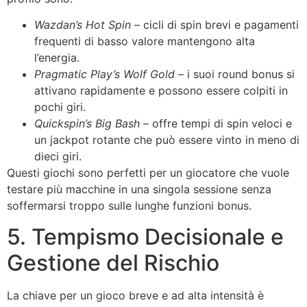
Wazdan’s Hot Spin
– cicli di spin brevi e pagamenti
frequenti di basso valore mantengono alta
l’energia.
Pragmatic Play’s Wolf Gold
– i suoi round bonus si
attivano rapidamente e possono essere colpiti in
pochi giri.
Quickspin’s Big Bash
– offre tempi di spin veloci e
un jackpot rotante che può essere vinto in meno di
dieci giri.
Questi giochi sono perfetti per un giocatore che vuole
testare più macchine in una singola sessione senza
soffermarsi troppo sulle lunghe funzioni bonus.
5. Tempismo Decisionale e
Gestione del Rischio
La chiave per un gioco breve e ad alta intensità è