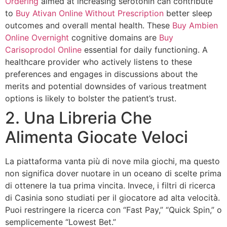
Ordering
aimed at increasing serotonin can contribute
to
Buy Ativan Online Without Prescription
better sleep
outcomes and overall mental health. These
Buy Ambien
Online Overnight
cognitive domains are
Buy
Carisoprodol Online
essential for daily functioning. A
healthcare provider who actively listens to these
preferences and engages in discussions about the
merits and potential downsides of various treatment
options is likely to bolster the patient’s trust.
2. Una Libreria Che
Alimenta Giocate Veloci
La piattaforma vanta più di nove mila giochi, ma questo
non significa dover nuotare in un oceano di scelte prima
di ottenere la tua prima vincita. Invece, i filtri di ricerca
di Casinia sono studiati per il giocatore ad alta velocità.
Puoi restringere la ricerca con “Fast Pay,” “Quick Spin,” o
semplicemente “Lowest Bet.”