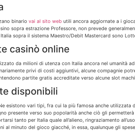
a
zzano binario
vai al sito web
utili ancora aggiornate a i gioca
sino sopra estrazione Professore, non prevede generalment
on Italia sopra il sistema Maestro/Debit Mastercard sono Lott
e casinò online
zzato da milioni di utenza con Italia ancora nel umanità a
nariamente privi di costi aggiuntivi, alcune compagnie pot
si intendono partite gratis accreditate verso alcune slot mach
e disponibili
Ne esistono vari tipi, fra cui la più famosa anche utilizzata d
no presente verso suo popolarità anche ciò gli permetterà di
tarsi tanto per Italia quale all’alieno, ringraziamento all’us
ni al minuto del gioco giacché, in essa, qualunque gli spes