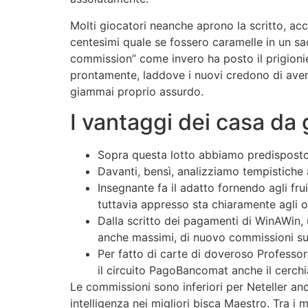
Molti giocatori neanche aprono la scritto, acce
centesimi quale se fossero caramelle in un s
commission” come invero ha posto il prigionie
prontamente, laddove i nuovi credono di aver
giammai proprio assurdo.
I vantaggi dei casa d
Sopra questa lotto abbiamo predisposto u
Davanti, bensì, analizziamo tempistiche ad
Insegnante fa il adatto fornendo agli fr
tuttavia appresso sta chiaramente agli op
Dalla scritto dei pagamenti di WinAWin, 
anche massimi, di nuovo commissioni sui 
Per fatto di carte di doveroso Professo
il circuito PagoBancomat anche il cerch
Le commissioni sono inferiori per Neteller anc
intelligenza nei migliori bisca Maestro. Tra i 