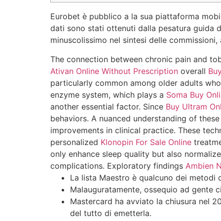
Eurobet è pubblico a la sua piattaforma mobil
dati sono stati ottenuti dalla pesatura guida
minuscolissimo nel sintesi delle commission
The connection between chronic pain and tob
Ativan Online Without Prescription
overall
Buy
particularly common among older adults who 
enzyme system, which plays a
Soma Buy Onli
another essential factor. Since
Buy Ultram Onl
behaviors. A nuanced understanding of these
improvements in clinical practice. These tech
personalized
Klonopin For Sale Online
treatme
only enhance sleep quality but also normaliz
complications. Exploratory findings
Ambien N
La lista Maestro è qualcuno dei metodi d
Malauguratamente, ossequio ad gente cir
Mastercard ha avviato la chiusura nel 2
del tutto di emetterla.