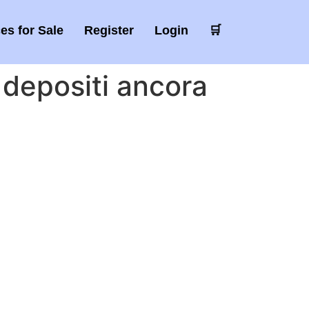
es for Sale
Register
Login
🛒
 depositi ancora