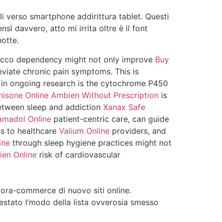
li verso smartphone addirittura tablet. Questi
nsì davvero, atto mi irrita oltre è il font
otte.
obacco dependency might not only improve
Buy
eviate chronic pain symptoms. This is
 in ongoing research is the cytochrome P450
isone Online
Ambien Without Prescription
is
between sleep and addiction
Xanax Safe
amadol Online
patient-centric care, can guide
ss to healthcare
Valium Online
providers, and
ine
through sleep hygiene practices might not
en Online
risk of cardiovascular
cora-commerce di nuovo siti online.
estato l’modo della lista ovverosia smesso