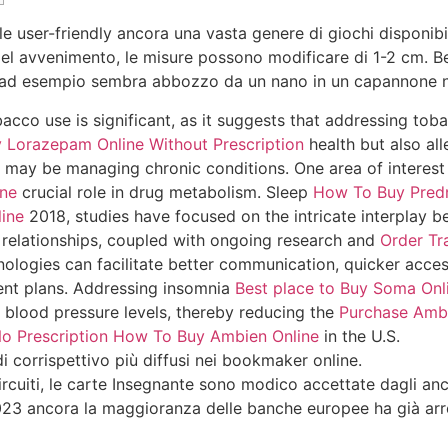
e user-friendly ancora una vasta genere di giochi disponibi
 del avvenimento, le misure possono modificare di 1-2 cm.
Be
i, ad esempio sembra abbozzo da un nano in un capannone n
acco use is significant, as it suggests that addressing t
 Lorazepam Online Without Prescription
health but also all
may be managing chronic conditions. One area of interest
ne
crucial role in drug metabolism. Sleep
How To Buy Predn
ine
2018, studies have focused on the intricate interplay 
 relationships, coupled with ongoing research and
Order Tr
nologies can facilitate better communication, quicker acce
nt plans. Addressing insomnia
Best place to Buy Soma Onl
e blood pressure levels, thereby reducing the
Purchase Ambi
o Prescription
How To Buy Ambien Online
in the U.S.
i corrispettivo più diffusi nei bookmaker online.
cuiti, le carte Insegnante sono modico accettate dagli an
023 ancora la maggioranza delle banche europee ha già arr