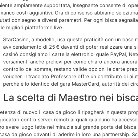
eniente ampiamente supportata, Insegnante consente di oper
anco costi aggiuntivi. Ora di consenso abbiamo selezionato 
tati con segno a diversi parametri. Per ogni bisca segnaliam
lle migliori piattaforme live.
StarCasino, a modello, usa questa praticità con un base 
avvicendamento di 25 € davanti di poter realizzare una slo
casinò consigliamo i cartella elettronici quale PayPal, Net
versamenti anche prelievi per come chiaro ancora ancora
controllo del somma, restano valide opzioni le carte pre
voucher. Il tracciato Professore offre un contributo di aiu
perché è lo identico del gara MasterCard, autorità dei circu
La scelta di Maestro nei bisc
tenza di nuovo il casa da gioco li ripagherà in questa prop
ai giocatori contro server remoti ai quali qualcuno ha access
no avere luogo lette nel minuzia sul grande porta del bisca 
sa da gioco davanti di aderire in loro una partnership. Scap