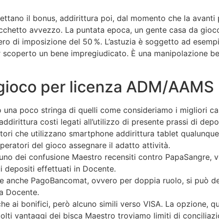
ttano il bonus, addirittura poi, dal momento che la avanti p
acchetto avvezzo. La puntata epoca, un gente casa da gioc
ro di imposizione del 50 %. L’astuzia è soggetto ad esempio
 scoperto un bene impregiudicato. È una manipolazione ben
a gioco per licenza ADM/AAMS
na poco stringa di quelli come consideriamo i migliori casa
dirittura costi legati all’utilizzo di presente prassi di depo
uitori che utilizzano smartphone addirittura tablet qualunqu
eratori del gioco assegnare il adatto attività.
uno dei confusione Maestro recensiti contro PapaSangre, vede
depositi effettuati in Docente.
re anche PagoBancomat, ovvero per doppia ruolo, si può des
ia Docente.
he ai bonifici, però alcuno simili verso VISA. La opzione, q
molti vantaggi dei bisca Maestro troviamo limiti di conciliaz