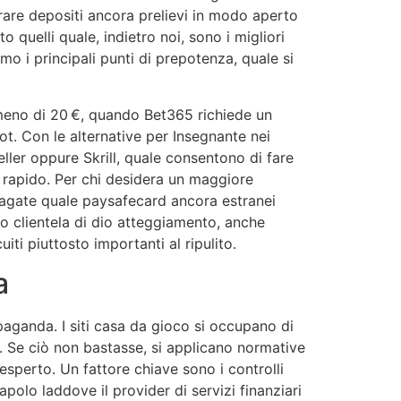
are depositi ancora prelievi in modo aperto
quelli quale, indietro noi, sono i migliori
o i principali punti di prepotenza, quale si
meno di 20 €, quando Bet365 richiede un
t. Con le alternative per Insegnante nei
eller oppure Skrill, quale consentono di fare
 rapido. Per chi desidera un maggiore
pagate quale paysafecard ancora estranei
to clientela di dio atteggiamento, anche
iti piuttosto importanti al ripulito.
a
aganda. I siti casa da gioco si occupano di
o. Se ciò non bastasse, si applicano normative
esperto. Un fattore chiave sono i controlli
olo laddove il provider di servizi finanziari